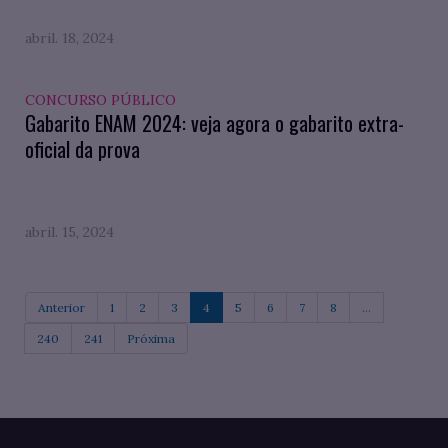
abril. 18, 2024
CONCURSO PÚBLICO
Gabarito ENAM 2024: veja agora o gabarito extra-
oficial da prova
abril. 15, 2024
Anterior
1
2
3
4
5
6
7
8
...
240
241
Próxima