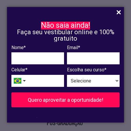
Não saia ainda!
Faça seu vestibular online e 100%
gratuito
Nome*
Email*
INSCRIÇÃO
OLINDA
Celular*
Escolha seu curso*
RECIFE
VESTIBULAR
Quero aproveitar a oportunidade!
CURSOS PRESENCIAIS
.
PÓS-GRADUAÇÃO