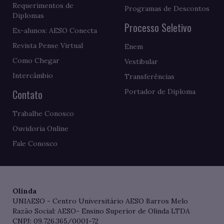
Requerimentos de
Programas de Descontos
Diplomas
Processo Seletivo
Ex-alunos: AESO Conecta
Revista Pense Virtual
Enem
Como Chegar
Vestibular
Intercâmbio
Transferências
Contato
Portador de Diploma
Trabalhe Conosco
Ouvidoria Online
Fale Conosco
Olinda
UNIAESO - Centro Universitário AESO Barros Melo
Razão Social: AESO- Ensino Superior de Olinda LTDA
CNPJ: 09.726.365/0001-72