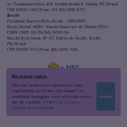
Av. Transamazônica, 405, Jardim Brasil II, Olinda, PE/Brasil
CEP 53300-240 | Fone: +55 (81) 2128-9797
Recife
Faculdade Barros Melo Recife - UNIAESO
Razão Social: AESO- Ensino Superior de Olinda LTDA
CNPJ: CNPJ: 09.726.365/0003-34
Rua do Bom Jesus, Nº 137, Bairro do Recife, Recife,
PE/Brasil
CEP 50030-170 | Fone: (81) 3204-7536
Nós usamos cookies
Consulte o cadastro da Instituição no Sistema do e-MEC
Eles são usados para aprimorar a sua
experiência. Ao fechar este banner ou
continuar na página, você concorda com o
aceitar
uso de cookies.
Política de Cookies
Política de Privacidade
.