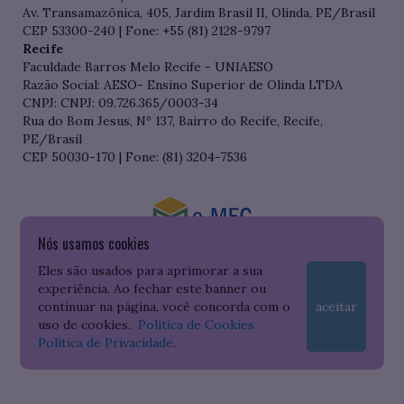
Av. Transamazônica, 405, Jardim Brasil II, Olinda, PE/Brasil
CEP 53300-240 | Fone: +55 (81) 2128-9797
Recife
Faculdade Barros Melo Recife - UNIAESO
Razão Social: AESO- Ensino Superior de Olinda LTDA
CNPJ: CNPJ: 09.726.365/0003-34
Rua do Bom Jesus, Nº 137, Bairro do Recife, Recife,
PE/Brasil
CEP 50030-170 | Fone: (81) 3204-7536
Nós usamos cookies
Consulte o cadastro da Instituição no Sistema do e-MEC
Eles são usados para aprimorar a sua
experiência. Ao fechar este banner ou
continuar na página, você concorda com o
aceitar
uso de cookies.
Política de Cookies
Política de Privacidade
.