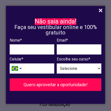
Não saia ainda!
Faça seu vestibular online e 100%
gratuito
Nome*
Email*
INSCRIÇÃO
OLINDA
Celular*
Escolha seu curso*
RECIFE
VESTIBULAR
Quero aproveitar a oportunidade!
CURSOS PRESENCIAIS
.
PÓS-GRADUAÇÃO