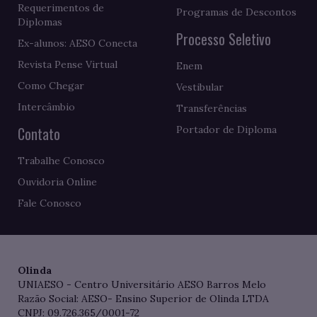
Requerimentos de
Programas de Descontos
Diplomas
Processo Seletivo
Ex-alunos: AESO Conecta
Revista Pense Virtual
Enem
Como Chegar
Vestibular
Intercâmbio
Transferências
Contato
Portador de Diploma
Trabalhe Conosco
Ouvidoria Online
Fale Conosco
Olinda
UNIAESO - Centro Universitário AESO Barros Melo
Razão Social: AESO- Ensino Superior de Olinda LTDA
CNPJ: 09.726.365/0001-72