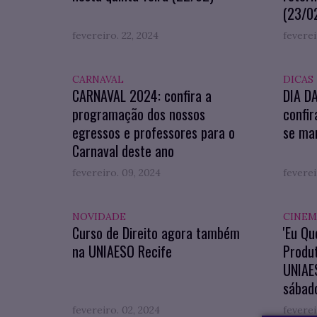
(23/0
fevereiro. 22, 2024
feverei
CARNAVAL
DICAS
CARNAVAL 2024: confira a
DIA D
programação dos nossos
confir
egressos e professores para o
se man
Carnaval deste ano
fevereiro. 09, 2024
feverei
NOVIDADE
CINEM
Curso de Direito agora também
'Eu Qu
na UNIAESO Recife
Produ
UNIAES
sábado
fevereiro. 02, 2024
feverei