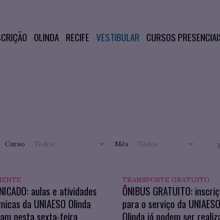
SCRIÇÃO
OLINDA
RECIFE
VESTIBULAR
CURSOS PRESENCIAI
Curso
Mês
IENTE
TRANSPORTE GRATUITO
ICADO: aulas e atividades
ÔNIBUS GRATUITO: inscri
micas da UNIAESO Olinda
para o serviço da UNIAES
am nesta sexta-feira
Olinda já podem ser realiz