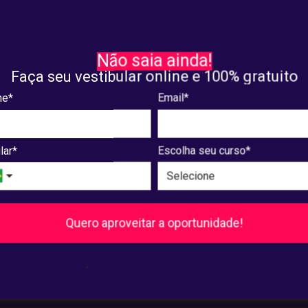
DADOS PESSOAIS
RECIFE 2024: saiba como
Saiba como funciona a Lei
Não saia ainda!
ir desconto para o
de Proteção de Dados
Faça seu vestibular online e 100% gratuito
ento deste ano
e*
Email*
. 25, 2024
janeiro. 23, 2024
lar*
Escolha seu curso*
8
9
10
...
240
241
Próxima
Quero aproveitar a oportunidade!
Pós-Graduação
.
Ver cursos