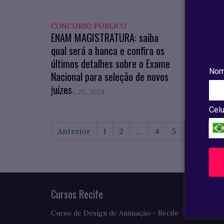
CONCURSO PÚBLICO
DICAS
ENAM MAGISTRATURA: saiba
IPTU 
qual será a banca e confira os
adquir
últimos detalhes sobre o Exame
pagam
Nom
Nacional para seleção de novos
juízes
janeiro. 25, 2024
janeiro
Celu
Anterior
1
2
...
4
5
6
7
Cursos Recife
Curso de Design de Animação - Recife