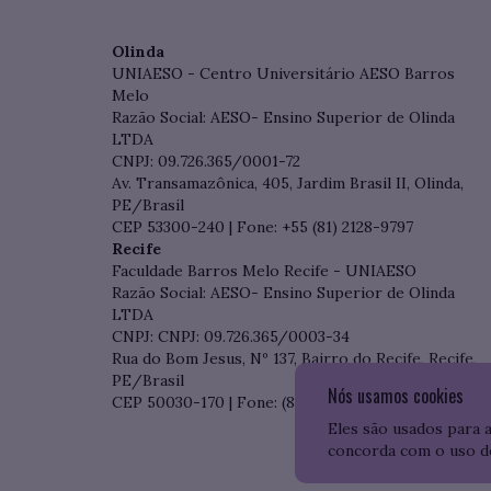
Olinda
UNIAESO - Centro Universitário AESO Barros
Melo
Razão Social: AESO- Ensino Superior de Olinda
LTDA
CNPJ: 09.726.365/0001-72
Av. Transamazônica, 405, Jardim Brasil II, Olinda,
PE/Brasil
CEP 53300-240 | Fone: +55 (81) 2128-9797
Recife
Faculdade Barros Melo Recife - UNIAESO
Razão Social: AESO- Ensino Superior de Olinda
LTDA
CNPJ: CNPJ: 09.726.365/0003-34
Rua do Bom Jesus, Nº 137, Bairro do Recife, Recife,
PE/Brasil
Nós usamos cookies
CEP 50030-170 | Fone: (81) 3204-7536
Eles são usados para 
concorda com o uso d