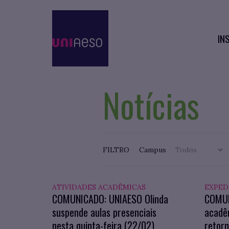
IN
Notícias
FILTRO
Campus
ATIVIDADES ACADÊMICAS
EXPED
COMUNICADO: UNIAESO Olinda
COMUN
suspende aulas presenciais
acadê
nesta quinta-feira (22/02)
retorn