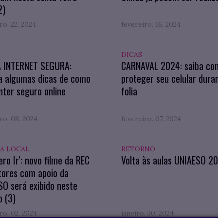
2)
ro. 22, 2024
fevereiro. 16, 2024
DICAS
A INTERNET SEGURA:
CARNAVAL 2024: saiba co
a algumas dicas de como
proteger seu celular dura
ter seguro online
folia
ro. 08, 2024
fevereiro. 07, 2024
A LOCAL
RETORNO
ero Ir': novo filme da REC
Volta às aulas UNIAESO 2
tores com apoio da
O será exibido neste
 (3)
ro. 02, 2024
janeiro. 30, 2024