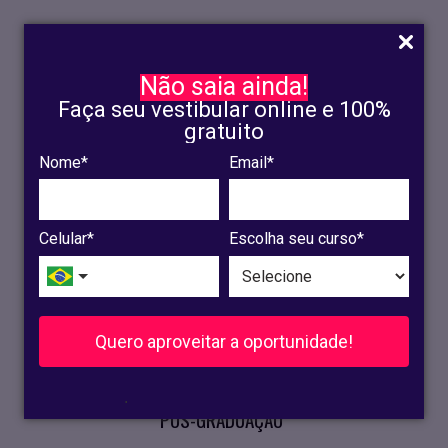
Não saia ainda!
Faça seu vestibular online e 100%
gratuito
Nome*
Email*
INSCRIÇÃO
OLINDA
Celular*
Escolha seu curso*
RECIFE
VESTIBULAR
Quero aproveitar a oportunidade!
CURSOS PRESENCIAIS
.
PÓS-GRADUAÇÃO