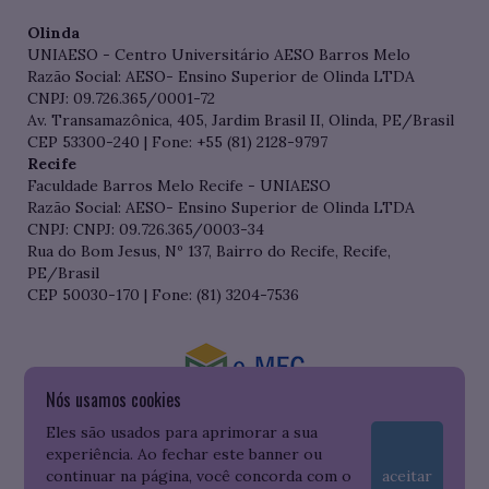
Olinda
UNIAESO - Centro Universitário AESO Barros Melo
Razão Social: AESO- Ensino Superior de Olinda LTDA
CNPJ: 09.726.365/0001-72
Av. Transamazônica, 405, Jardim Brasil II, Olinda, PE/Brasil
CEP 53300-240 | Fone: +55 (81) 2128-9797
Recife
Faculdade Barros Melo Recife - UNIAESO
Razão Social: AESO- Ensino Superior de Olinda LTDA
CNPJ: CNPJ: 09.726.365/0003-34
Rua do Bom Jesus, Nº 137, Bairro do Recife, Recife,
PE/Brasil
CEP 50030-170 | Fone: (81) 3204-7536
Nós usamos cookies
Consulte o cadastro da Instituição no Sistema do e-MEC
Eles são usados para aprimorar a sua
experiência. Ao fechar este banner ou
continuar na página, você concorda com o
aceitar