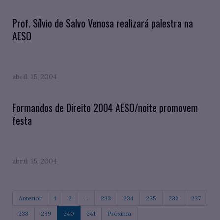
Prof. Sílvio de Salvo Venosa realizará palestra na
AESO
abril. 15, 2004
Formandos de Direito 2004 AESO/noite promovem
festa
abril. 15, 2004
Anterior
1
2
...
233
234
235
236
237
238
239
240
241
Próxima