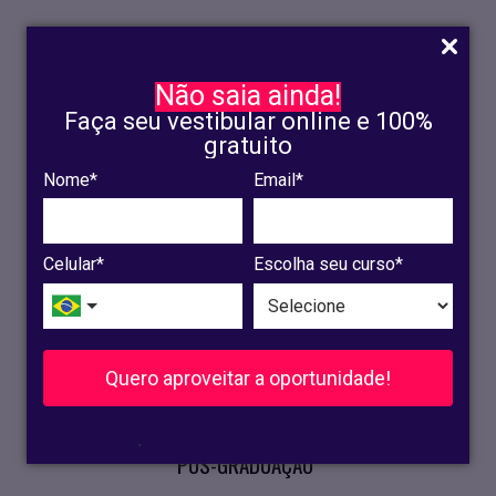
Não saia ainda!
Faça seu vestibular online e 100%
gratuito
Nome*
Email*
INSCRIÇÃO
OLINDA
Celular*
Escolha seu curso*
RECIFE
VESTIBULAR
Quero aproveitar a oportunidade!
CURSOS PRESENCIAIS
.
PÓS-GRADUAÇÃO