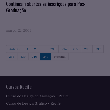
Continuam abertas as inscrições para Pós-
Graduação
março. 22, 2004
Anterior
1
2
...
233
234
235
236
237
238
239
240
241
Próxima
Cursos Recife
Curso de Design de Animação - Recife
Curso de Design Gráfico - Recife