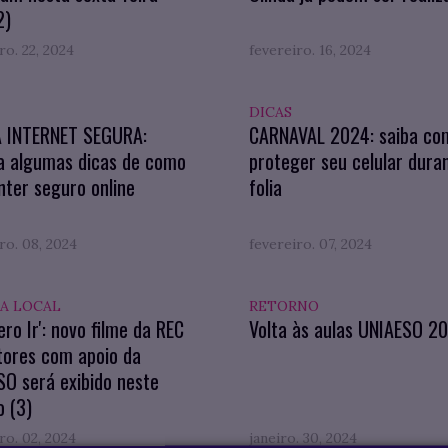
2)
ro. 22, 2024
fevereiro. 16, 2024
DICAS
A INTERNET SEGURA:
CARNAVAL 2024: saiba co
a algumas dicas de como
proteger seu celular dura
ter seguro online
folia
ro. 08, 2024
fevereiro. 07, 2024
A LOCAL
RETORNO
ero Ir': novo filme da REC
Volta às aulas UNIAESO 2
tores com apoio da
O será exibido neste
 (3)
ro. 02, 2024
janeiro. 30, 2024