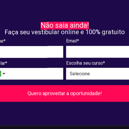
DADOS PESSOAIS
RECIFE 2024: saiba como
Saiba como funciona a Lei
Não saia ainda!
ir desconto para o
de Proteção de Dados
Faça seu vestibular online e 100% gratuito
ento deste ano
e*
Email*
. 25, 2024
janeiro. 23, 2024
lar*
Escolha seu curso*
8
9
10
...
240
241
Próxima
Quero aproveitar a oportunidade!
Pós-Graduação
.
Ver cursos