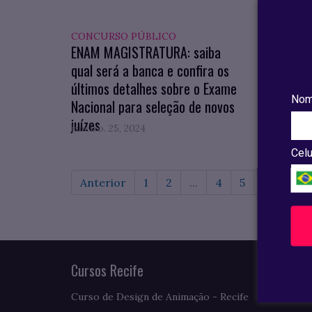
CONCURSO PÚBLICO
DICAS
ENAM MAGISTRATURA: saiba
IPTU 
qual será a banca e confira os
adquir
últimos detalhes sobre o Exame
pagam
Nom
Nacional para seleção de novos
juízes
janeiro. 25, 2024
janeiro
Celu
Anterior
1
2
...
4
5
6
7
Cursos Recife
Curso de Design de Animação - Recife