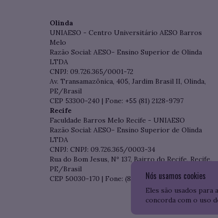
Olinda
UNIAESO - Centro Universitário AESO Barros
Melo
Razão Social: AESO- Ensino Superior de Olinda
LTDA
CNPJ: 09.726.365/0001-72
Av. Transamazônica, 405, Jardim Brasil II, Olinda,
PE/Brasil
CEP 53300-240 | Fone: +55 (81) 2128-9797
Recife
Faculdade Barros Melo Recife - UNIAESO
Razão Social: AESO- Ensino Superior de Olinda
LTDA
CNPJ: CNPJ: 09.726.365/0003-34
Rua do Bom Jesus, Nº 137, Bairro do Recife, Recife,
PE/Brasil
Nós usamos cookies
CEP 50030-170 | Fone: (81) 3204-7536
Eles são usados para 
concorda com o uso d