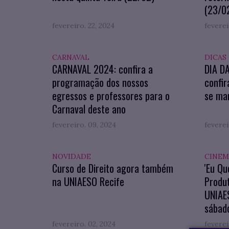
(23/0
fevereiro. 22, 2024
feverei
CARNAVAL
DICAS
CARNAVAL 2024: confira a
DIA D
programação dos nossos
confir
egressos e professores para o
se man
Carnaval deste ano
fevereiro. 09, 2024
feverei
NOVIDADE
CINEM
Curso de Direito agora também
'Eu Qu
na UNIAESO Recife
Produ
UNIAES
sábado
fevereiro. 02, 2024
feverei