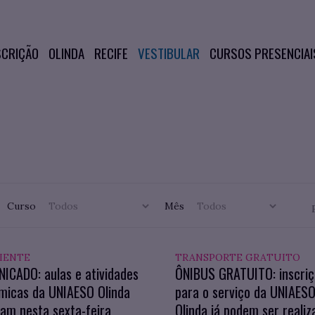
SCRIÇÃO
OLINDA
RECIFE
VESTIBULAR
CURSOS PRESENCIAI
Curso
Mês
IENTE
TRANSPORTE GRATUITO
ICADO: aulas e atividades
ÔNIBUS GRATUITO: inscri
micas da UNIAESO Olinda
para o serviço da UNIAES
am nesta sexta-feira
Olinda já podem ser realiz