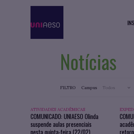
IN
Notícias
FILTRO
Campus
ATIVIDADES ACADÊMICAS
EXPED
COMUNICADO: UNIAESO Olinda
COMUN
suspende aulas presenciais
acadê
nesta quinta-feira (22/02)
retorn