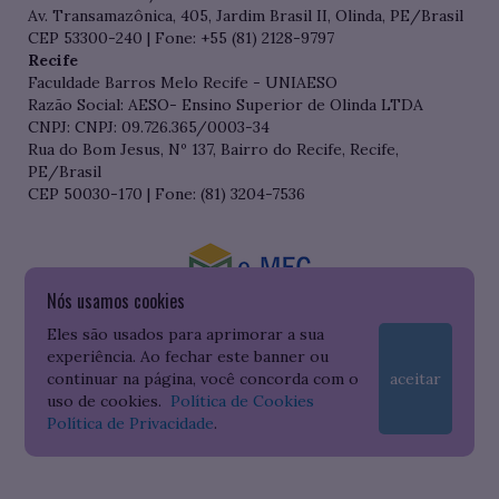
Av. Transamazônica, 405, Jardim Brasil II, Olinda, PE/Brasil
CEP 53300-240 | Fone: +55 (81) 2128-9797
Recife
Faculdade Barros Melo Recife - UNIAESO
Razão Social: AESO- Ensino Superior de Olinda LTDA
CNPJ: CNPJ: 09.726.365/0003-34
Rua do Bom Jesus, Nº 137, Bairro do Recife, Recife,
PE/Brasil
CEP 50030-170 | Fone: (81) 3204-7536
Nós usamos cookies
Consulte o cadastro da Instituição no Sistema do e-MEC
Eles são usados para aprimorar a sua
experiência. Ao fechar este banner ou
continuar na página, você concorda com o
aceitar
uso de cookies.
Política de Cookies
Política de Privacidade
.