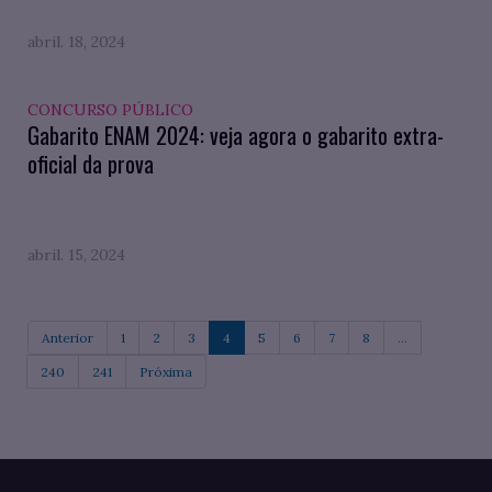
abril. 18, 2024
CONCURSO PÚBLICO
Gabarito ENAM 2024: veja agora o gabarito extra-
oficial da prova
abril. 15, 2024
Anterior
1
2
3
4
5
6
7
8
...
240
241
Próxima