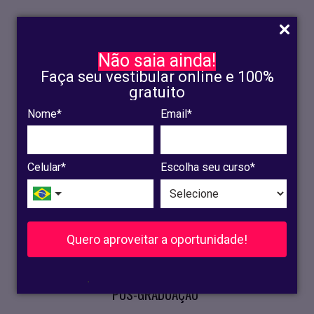
Não saia ainda!
Faça seu vestibular online e 100%
gratuito
Nome*
Email*
INSCRIÇÃO
OLINDA
Celular*
Escolha seu curso*
RECIFE
VESTIBULAR
Quero aproveitar a oportunidade!
CURSOS PRESENCIAIS
.
PÓS-GRADUAÇÃO