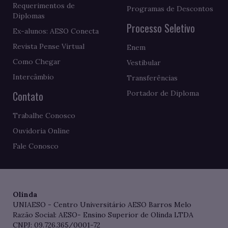
Requerimentos de
Programas de Descontos
Diplomas
Processo Seletivo
Ex-alunos: AESO Conecta
Revista Pense Virtual
Enem
Como Chegar
Vestibular
Intercâmbio
Transferências
Contato
Portador de Diploma
Trabalhe Conosco
Ouvidoria Online
Fale Conosco
Olinda
UNIAESO - Centro Universitário AESO Barros Melo
Razão Social: AESO- Ensino Superior de Olinda LTDA
CNPJ: 09.726.365/0001-72