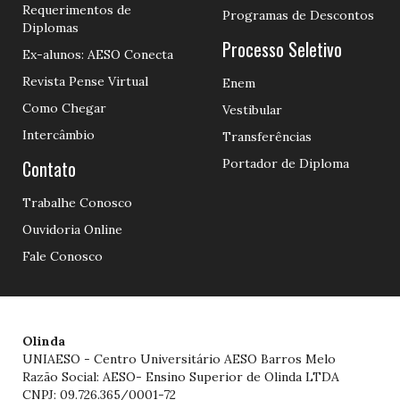
Requerimentos de
Programas de Descontos
Diplomas
Processo Seletivo
Ex-alunos: AESO Conecta
Revista Pense Virtual
Enem
Como Chegar
Vestibular
Intercâmbio
Transferências
Contato
Portador de Diploma
Trabalhe Conosco
Ouvidoria Online
Fale Conosco
Olinda
UNIAESO - Centro Universitário AESO Barros Melo
Razão Social: AESO- Ensino Superior de Olinda LTDA
CNPJ: 09.726.365/0001-72