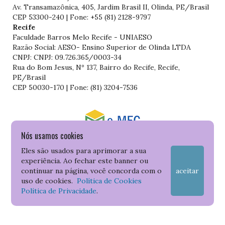
Av. Transamazônica, 405, Jardim Brasil II, Olinda, PE/Brasil
CEP 53300-240 | Fone: +55 (81) 2128-9797
Recife
Faculdade Barros Melo Recife - UNIAESO
Razão Social: AESO- Ensino Superior de Olinda LTDA
CNPJ: CNPJ: 09.726.365/0003-34
Rua do Bom Jesus, Nº 137, Bairro do Recife, Recife,
PE/Brasil
CEP 50030-170 | Fone: (81) 3204-7536
Nós usamos cookies
Consulte o cadastro da Instituição no Sistema do e-MEC
Eles são usados para aprimorar a sua
experiência. Ao fechar este banner ou
continuar na página, você concorda com o
aceitar
uso de cookies.
Política de Cookies
Política de Privacidade
.