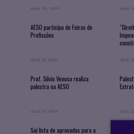
maio. 06, 2004
maio. 0
AESO participa de Feiras de
“Direi
Profissões
Impea
consti
abril. 28, 2004
abril. 
Prof. Silvio Venosa realiza
Pales
palestra na AESO
Estrat
abril. 23, 2004
abril. 
Sai lista de aprovados para a
Julio 