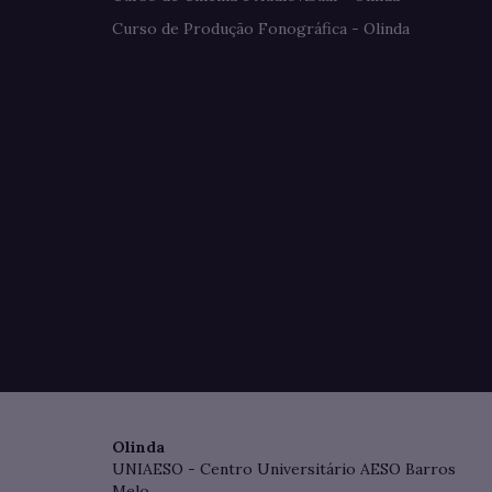
Curso de Produção Fonográfica - Olinda
Olinda
UNIAESO - Centro Universitário AESO Barros
Melo