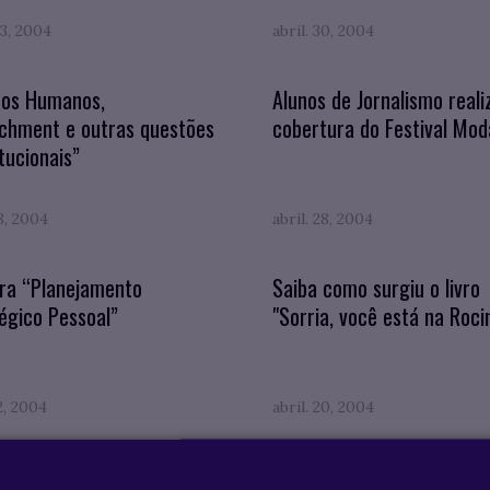
3, 2004
abril. 30, 2004
tos Humanos,
Alunos de Jornalismo real
chment e outras questões
cobertura do Festival Mod
tucionais”
28, 2004
abril. 28, 2004
tra “Planejamento
Saiba como surgiu o livro
égico Pessoal”
"Sorria, você está na Roci
22, 2004
abril. 20, 2004
Ludemir palestra
Prof. Sílvio de Salvo Veno