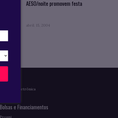
O
AESO/noite promovem festa
abril. 15, 2004
Imprensa
Clipagem Eletrônica
Notícias
Bolsas e Financiamentos
Prouni