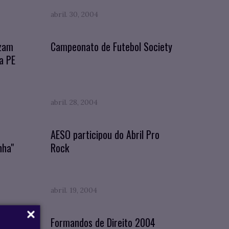
abril. 30, 2004
izam
Campeonato de Futebol Society
a PE
abril. 28, 2004
AESO participou do Abril Pro
nha"
Rock
abril. 19, 2004
sa
Formandos de Direito 2004