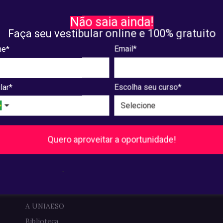
ente na AESO
realizará palestra na AES
Não saia ainda!
Faça seu vestibular online e 100% gratuito
16, 2004
abril. 15, 2004
e*
Email*
236
237
238
239
240
241
Próxima
lar*
Escolha seu curso*
Quero aproveitar a oportunidade!
Pós-Graduação
Ver cursos
.
Institucional
A UNIAESO
Biblioteca