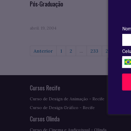
Pós-Graduação
novam
abril. 19, 2004
abril. 
Nom
Anterior
1
2
...
233
234
235
Celu
Cursos Recife
Curso de Design de Animação - Recife
Curso de Design Gráfico - Recife
Cursos Olinda
Curso de Cinema e Audiovisual - Olinda