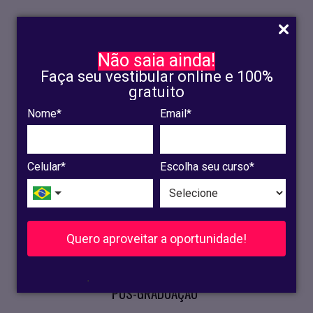
Não saia ainda!
Faça seu vestibular online e 100%
gratuito
Nome*
Email*
INSCRIÇÃO
OLINDA
Celular*
Escolha seu curso*
RECIFE
VESTIBULAR
Quero aproveitar a oportunidade!
CURSOS PRESENCIAIS
.
PÓS-GRADUAÇÃO