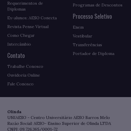
Requerimentos de
Programas de Descontos
Diplomas
Processo Seletivo
Ex-alunos: AESO Conecta
Revista Pense Virtual
Enem
Como Chegar
Vestibular
Intercâmbio
Transferências
Contato
Portador de Diploma
Trabalhe Conosco
Ouvidoria Online
Fale Conosco
Olinda
UNIAESO - Centro Universitário AESO Barros Melo
Razão Social: AESO- Ensino Superior de Olinda LTDA
CNPJ: 09.726.365/0001-72