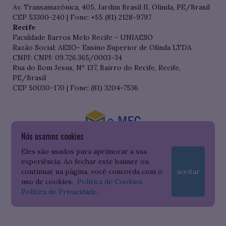
Av. Transamazônica, 405, Jardim Brasil II, Olinda, PE/Brasil
CEP 53300-240 | Fone: +55 (81) 2128-9797
Recife
Faculdade Barros Melo Recife - UNIAESO
Razão Social: AESO- Ensino Superior de Olinda LTDA
CNPJ: CNPJ: 09.726.365/0003-34
Rua do Bom Jesus, Nº 137, Bairro do Recife, Recife,
PE/Brasil
CEP 50030-170 | Fone: (81) 3204-7536
Nós usamos cookies
Consulte o cadastro da Instituição no Sistema do e-MEC
Eles são usados para aprimorar a sua
experiência. Ao fechar este banner ou
continuar na página, você concorda com o
aceitar
uso de cookies.
Política de Cookies
Política de Privacidade
.