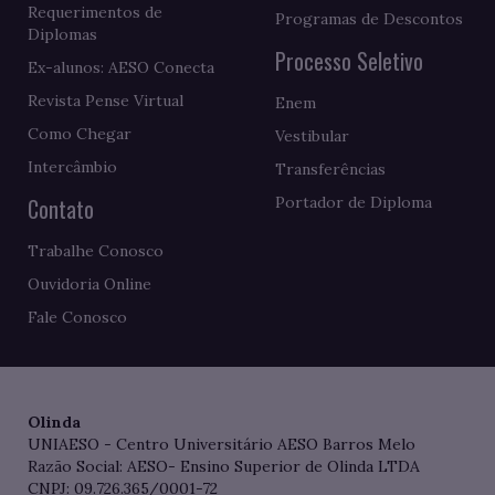
Requerimentos de
Programas de Descontos
Diplomas
Processo Seletivo
Ex-alunos: AESO Conecta
Revista Pense Virtual
Enem
Como Chegar
Vestibular
Intercâmbio
Transferências
Contato
Portador de Diploma
Trabalhe Conosco
Ouvidoria Online
Fale Conosco
Olinda
UNIAESO - Centro Universitário AESO Barros Melo
Razão Social: AESO- Ensino Superior de Olinda LTDA
CNPJ: 09.726.365/0001-72