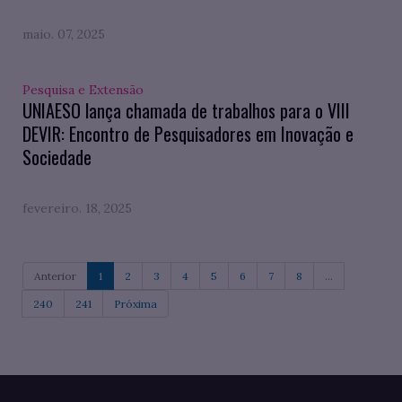
maio. 07, 2025
Pesquisa e Extensão
UNIAESO lança chamada de trabalhos para o VIII
DEVIR: Encontro de Pesquisadores em Inovação e
Sociedade
fevereiro. 18, 2025
Anterior
1
2
3
4
5
6
7
8
...
240
241
Próxima