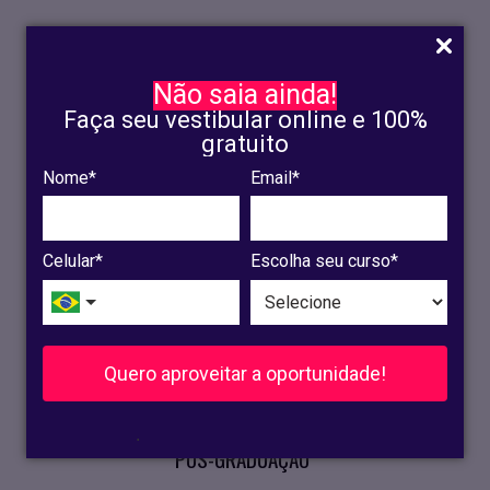
Não saia ainda!
Faça seu vestibular online e 100%
gratuito
Nome*
Email*
INSCRIÇÃO
OLINDA
Celular*
Escolha seu curso*
RECIFE
VESTIBULAR
Quero aproveitar a oportunidade!
CURSOS PRESENCIAIS
.
PÓS-GRADUAÇÃO