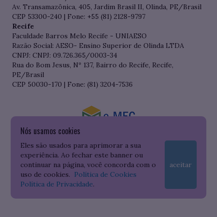
Av. Transamazônica, 405, Jardim Brasil II, Olinda, PE/Brasil
CEP 53300-240 | Fone: +55 (81) 2128-9797
Recife
Faculdade Barros Melo Recife - UNIAESO
Razão Social: AESO- Ensino Superior de Olinda LTDA
CNPJ: CNPJ: 09.726.365/0003-34
Rua do Bom Jesus, Nº 137, Bairro do Recife, Recife,
PE/Brasil
CEP 50030-170 | Fone: (81) 3204-7536
Nós usamos cookies
Consulte o cadastro da Instituição no Sistema do e-MEC
Eles são usados para aprimorar a sua
experiência. Ao fechar este banner ou
continuar na página, você concorda com o
aceitar
uso de cookies.
Política de Cookies
Política de Privacidade
.