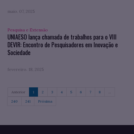
maio. 07, 2025
Pesquisa e Extensão
UNIAESO lança chamada de trabalhos para o VIII
DEVIR: Encontro de Pesquisadores em Inovação e
Sociedade
fevereiro. 18, 2025
Anterior
1
2
3
4
5
6
7
8
...
240
241
Próxima