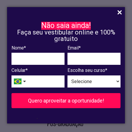
Não saia ainda!
Faça seu vestibular online e 100%
gratuito
Nome*
Email*
INSCRIÇÃO
OLINDA
Celular*
Escolha seu curso*
RECIFE
VESTIBULAR
Quero aproveitar a oportunidade!
CURSOS PRESENCIAIS
.
PÓS-GRADUAÇÃO