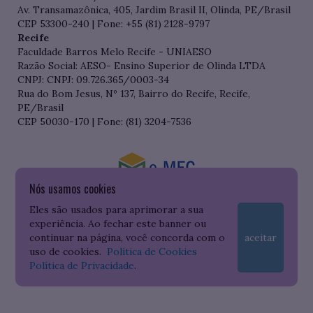
Av. Transamazônica, 405, Jardim Brasil II, Olinda, PE/Brasil
CEP 53300-240 | Fone: +55 (81) 2128-9797
Recife
Faculdade Barros Melo Recife - UNIAESO
Razão Social: AESO- Ensino Superior de Olinda LTDA
CNPJ: CNPJ: 09.726.365/0003-34
Rua do Bom Jesus, Nº 137, Bairro do Recife, Recife,
PE/Brasil
CEP 50030-170 | Fone: (81) 3204-7536
Nós usamos cookies
Consulte o cadastro da Instituição no Sistema do e-MEC
Eles são usados para aprimorar a sua
experiência. Ao fechar este banner ou
continuar na página, você concorda com o
aceitar
uso de cookies.
Política de Cookies
Política de Privacidade
.