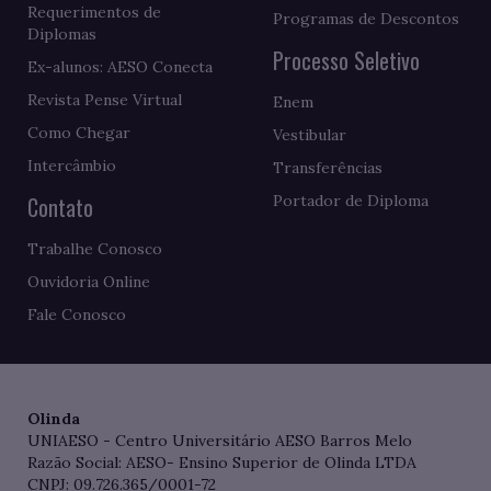
Requerimentos de
Programas de Descontos
Diplomas
Processo Seletivo
Ex-alunos: AESO Conecta
Revista Pense Virtual
Enem
Como Chegar
Vestibular
Intercâmbio
Transferências
Contato
Portador de Diploma
Trabalhe Conosco
Ouvidoria Online
Fale Conosco
Olinda
UNIAESO - Centro Universitário AESO Barros Melo
Razão Social: AESO- Ensino Superior de Olinda LTDA
CNPJ: 09.726.365/0001-72