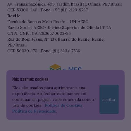
Av. Transamazônica, 405, Jardim Brasil II, Olinda, PE/Brasil
CEP 53300-240 | Fone: +55 (81) 2128-9797
Recife
Faculdade Barros Melo Recife - UNIAESO
Razão Social: AESO- Ensino Superior de Olinda LTDA
CNPJ: CNPJ: 09.726.365/0003-34
Rua do Bom Jesus, Nº 137, Bairro do Recife, Recife,
PE/Brasil
CEP 50030-170 | Fone: (81) 3204-7536
Nós usamos cookies
Consulte o cadastro da Instituição no Sistema do e-MEC
Eles são usados para aprimorar a sua
experiência. Ao fechar este banner ou
continuar na página, você concorda com o
aceitar
uso de cookies.
Política de Cookies
Política de Privacidade
.