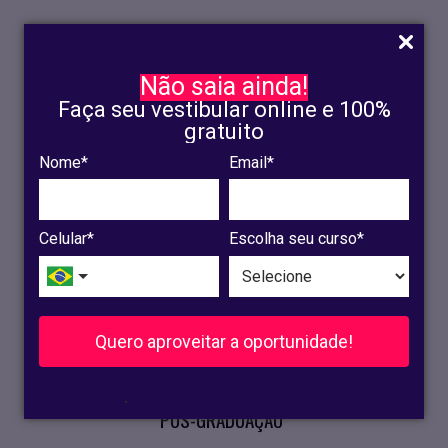
Não saia ainda!
Faça seu vestibular online e 100%
gratuito
Nome*
Email*
INSCRIÇÃO
OLINDA
Celular*
Escolha seu curso*
RECIFE
VESTIBULAR
Quero aproveitar a oportunidade!
CURSOS PRESENCIAIS
.
PÓS-GRADUAÇÃO