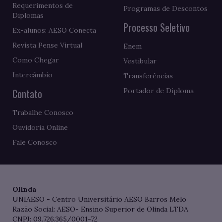
Requerimentos de
Programas de Descontos
Diplomas
Processo Seletivo
Ex-alunos: AESO Conecta
Revista Pense Virtual
Enem
Como Chegar
Vestibular
Intercâmbio
Transferências
Contato
Portador de Diploma
Trabalhe Conosco
Ouvidoria Online
Fale Conosco
Olinda
UNIAESO - Centro Universitário AESO Barros Melo
Razão Social: AESO- Ensino Superior de Olinda LTDA
CNPJ: 09.726.365/0001-72