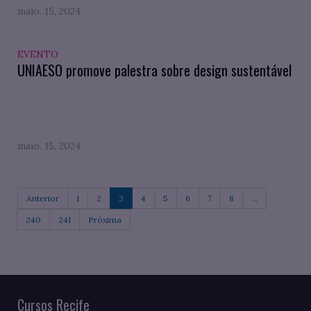
maio. 15, 2024
EVENTO
UNIAESO promove palestra sobre design sustentável
maio. 15, 2024
Anterior
1
2
3
4
5
6
7
8
...
240
241
Próxima
Cursos Recife