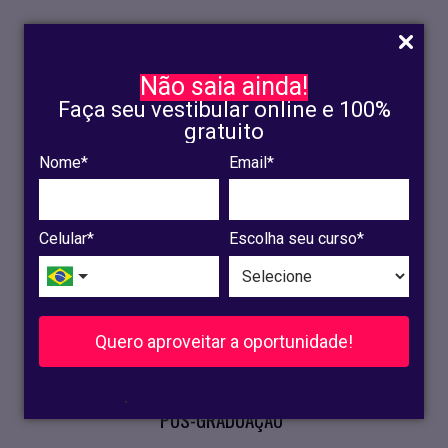
Não saia ainda!
Faça seu vestibular online e 100%
gratuito
Nome*
Email*
INSCRIÇÃO
OLINDA
Celular*
Escolha seu curso*
RECIFE
VESTIBULAR
Quero aproveitar a oportunidade!
CURSOS PRESENCIAIS
.
PÓS-GRADUAÇÃO