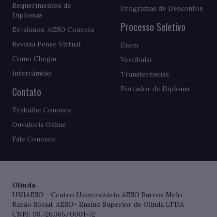
Requerimentos de
Programas de Descontos
Diplomas
Processo Seletivo
Ex-alunos: AESO Conecta
Revista Pense Virtual
Enem
Como Chegar
Vestibular
Intercâmbio
Transferências
Contato
Portador de Diploma
Trabalhe Conosco
Ouvidoria Online
Fale Conosco
Olinda
UNIAESO - Centro Universitário AESO Barros Melo
Razão Social: AESO- Ensino Superior de Olinda LTDA
CNPJ: 09.726.365/0001-72