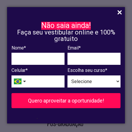
Não saia ainda!
Faça seu vestibular online e 100%
gratuito
Nome*
Email*
INSCRIÇÃO
OLINDA
Celular*
Escolha seu curso*
RECIFE
VESTIBULAR
Quero aproveitar a oportunidade!
CURSOS PRESENCIAIS
.
PÓS-GRADUAÇÃO