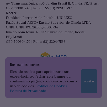
Av. Transamazônica, 405, Jardim Brasil II, Olinda, PE/Brasil
CEP 53300-240 | Fone: +55 (81) 2128-9797
Recife
Faculdade Barros Melo Recife - UNIAESO
Razão Social: AESO- Ensino Superior de Olinda LTDA
CNPJ: CNPJ: 09.726.365/0003-34
Rua do Bom Jesus, Nº 137, Bairro do Recife, Recife,
PE/Brasil
CEP 50030-170 | Fone: (81) 3204-7536
Nós usamos cookies
Consulte o cadastro da Instituição no Sistema do e-MEC
Eles são usados para aprimorar a sua
experiência. Ao fechar este banner ou
continuar na página, você concorda com o
aceitar
uso de cookies.
Política de Cookies
Política de Privacidade
.