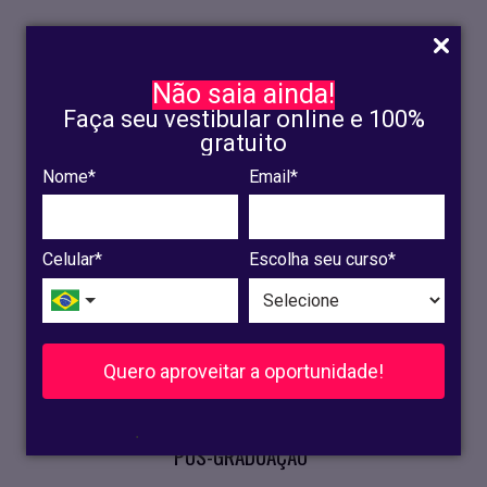
Não saia ainda!
Faça seu vestibular online e 100%
gratuito
Nome*
Email*
INSCRIÇÃO
OLINDA
Celular*
Escolha seu curso*
RECIFE
VESTIBULAR
Quero aproveitar a oportunidade!
CURSOS PRESENCIAIS
.
PÓS-GRADUAÇÃO