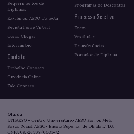
Requerimentos de
Programas de Descontos
Diplomas
Processo Seletivo
Ex-alunos: AESO Conecta
Revista Pense Virtual
Enem
Como Chegar
Vestibular
Intercâmbio
Transferências
Contato
Portador de Diploma
Trabalhe Conosco
Ouvidoria Online
Fale Conosco
Olinda
UNIAESO - Centro Universitário AESO Barros Melo
Razão Social: AESO- Ensino Superior de Olinda LTDA
CNPJ: 09.726.365/0001-72