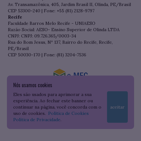
Av. Transamazônica, 405, Jardim Brasil II, Olinda, PE/Brasil
CEP 53300-240 | Fone: +55 (81) 2128-9797
Recife
Faculdade Barros Melo Recife - UNIAESO
Razão Social: AESO- Ensino Superior de Olinda LTDA
CNPJ: CNPJ: 09.726.365/0003-34
Rua do Bom Jesus, Nº 137, Bairro do Recife, Recife,
PE/Brasil
CEP 50030-170 | Fone: (81) 3204-7536
Nós usamos cookies
Consulte o cadastro da Instituição no Sistema do e-MEC
Eles são usados para aprimorar a sua
experiência. Ao fechar este banner ou
continuar na página, você concorda com o
aceitar
uso de cookies.
Política de Cookies
Política de Privacidade
.