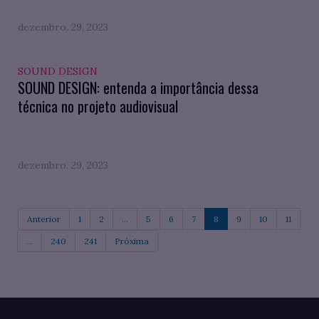
dezembro. 29, 2023
SOUND DESIGN
SOUND DESIGN: entenda a importância dessa
técnica no projeto audiovisual
dezembro. 29, 2023
Anterior
1
2
...
5
6
7
8
9
10
11
...
240
241
Próxima