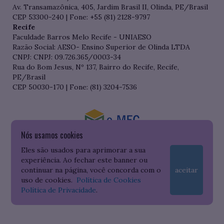
Av. Transamazônica, 405, Jardim Brasil II, Olinda, PE/Brasil
CEP 53300-240 | Fone: +55 (81) 2128-9797
Recife
Faculdade Barros Melo Recife - UNIAESO
Razão Social: AESO- Ensino Superior de Olinda LTDA
CNPJ: CNPJ: 09.726.365/0003-34
Rua do Bom Jesus, Nº 137, Bairro do Recife, Recife,
PE/Brasil
CEP 50030-170 | Fone: (81) 3204-7536
Nós usamos cookies
Consulte o cadastro da Instituição no Sistema do e-MEC
Eles são usados para aprimorar a sua
experiência. Ao fechar este banner ou
continuar na página, você concorda com o
aceitar
uso de cookies.
Política de Cookies
Política de Privacidade
.