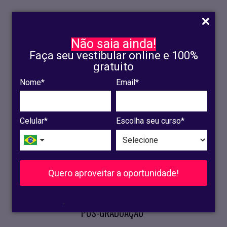
Não saia ainda!
Faça seu vestibular online e 100%
gratuito
Nome*
Email*
INSCRIÇÃO
OLINDA
Celular*
Escolha seu curso*
RECIFE
VESTIBULAR
Quero aproveitar a oportunidade!
CURSOS PRESENCIAIS
.
PÓS-GRADUAÇÃO