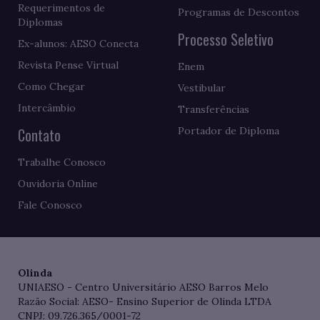
Requerimentos de
Programas de Descontos
Diplomas
Processo Seletivo
Ex-alunos: AESO Conecta
Revista Pense Virtual
Enem
Como Chegar
Vestibular
Intercâmbio
Transferências
Contato
Portador de Diploma
Trabalhe Conosco
Ouvidoria Online
Fale Conosco
Olinda
UNIAESO - Centro Universitário AESO Barros Melo
Razão Social: AESO- Ensino Superior de Olinda LTDA
CNPJ: 09.726.365/0001-72