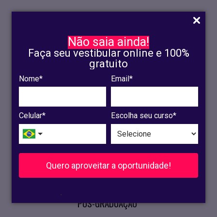
Não saia ainda!
Faça seu vestibular online e 100%
gratuito
Nome*
Email*
INSCRIÇÃO
OLINDA
Celular*
Escolha seu curso*
RECIFE
VESTIBULAR
Quero aproveitar a oportunidade!
CURSOS PRESENCIAIS
.
PÓS-GRADUAÇÃO