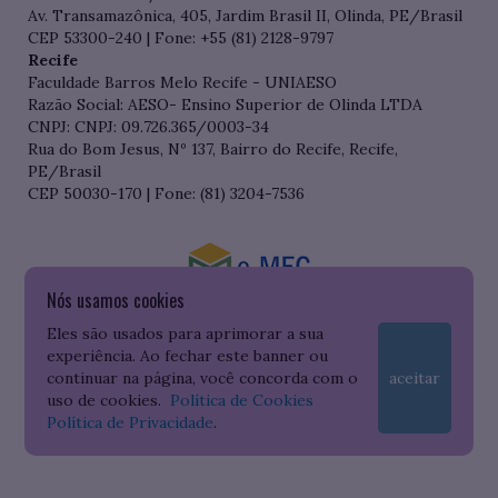
Av. Transamazônica, 405, Jardim Brasil II, Olinda, PE/Brasil
CEP 53300-240 | Fone: +55 (81) 2128-9797
Recife
Faculdade Barros Melo Recife - UNIAESO
Razão Social: AESO- Ensino Superior de Olinda LTDA
CNPJ: CNPJ: 09.726.365/0003-34
Rua do Bom Jesus, Nº 137, Bairro do Recife, Recife,
PE/Brasil
CEP 50030-170 | Fone: (81) 3204-7536
Nós usamos cookies
Consulte o cadastro da Instituição no Sistema do e-MEC
Eles são usados para aprimorar a sua
experiência. Ao fechar este banner ou
continuar na página, você concorda com o
aceitar
uso de cookies.
Política de Cookies
Política de Privacidade
.