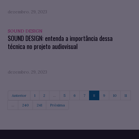
dezembro. 29, 2023
SOUND DESIGN
SOUND DESIGN: entenda a importância dessa
técnica no projeto audiovisual
dezembro. 29, 2023
Anterior
1
2
...
5
6
7
8
9
10
11
...
240
241
Próxima