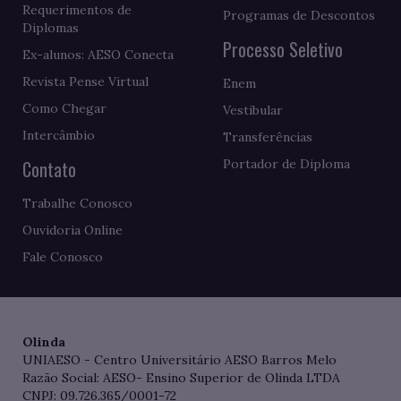
Requerimentos de
Programas de Descontos
Diplomas
Processo Seletivo
Ex-alunos: AESO Conecta
Revista Pense Virtual
Enem
Como Chegar
Vestibular
Intercâmbio
Transferências
Contato
Portador de Diploma
Trabalhe Conosco
Ouvidoria Online
Fale Conosco
Olinda
UNIAESO - Centro Universitário AESO Barros Melo
Razão Social: AESO- Ensino Superior de Olinda LTDA
CNPJ: 09.726.365/0001-72