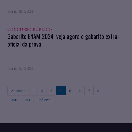
abril. 18, 2024
CONCURSO PÚBLICO
Gabarito ENAM 2024: veja agora o gabarito extra-
oficial da prova
abril. 15, 2024
Anterior
1
2
3
4
5
6
7
8
...
240
241
Próxima