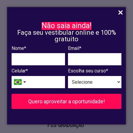
Não saia ainda!
Faça seu vestibular online e 100%
gratuito
Nome*
Email*
INSCRIÇÃO
OLINDA
Celular*
Escolha seu curso*
RECIFE
VESTIBULAR
Quero aproveitar a oportunidade!
CURSOS PRESENCIAIS
.
PÓS-GRADUAÇÃO