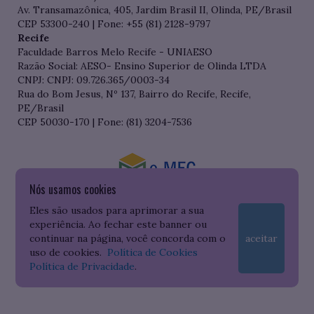
Av. Transamazônica, 405, Jardim Brasil II, Olinda, PE/Brasil
CEP 53300-240 | Fone: +55 (81) 2128-9797
Recife
Faculdade Barros Melo Recife - UNIAESO
Razão Social: AESO- Ensino Superior de Olinda LTDA
CNPJ: CNPJ: 09.726.365/0003-34
Rua do Bom Jesus, Nº 137, Bairro do Recife, Recife,
PE/Brasil
CEP 50030-170 | Fone: (81) 3204-7536
Nós usamos cookies
Consulte o cadastro da Instituição no Sistema do e-MEC
Eles são usados para aprimorar a sua
experiência. Ao fechar este banner ou
continuar na página, você concorda com o
aceitar
uso de cookies.
Política de Cookies
Política de Privacidade
.