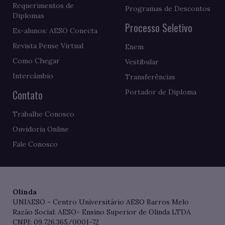
Requerimentos de
Programas de Descontos
Diplomas
Processo Seletivo
Ex-alunos: AESO Conecta
Revista Pense Virtual
Enem
Como Chegar
Vestibular
Intercâmbio
Transferências
Contato
Portador de Diploma
Trabalhe Conosco
Ouvidoria Online
Fale Conosco
Olinda
UNIAESO - Centro Universitário AESO Barros Melo
Razão Social: AESO- Ensino Superior de Olinda LTDA
CNPJ: 09.726.365/0001-72