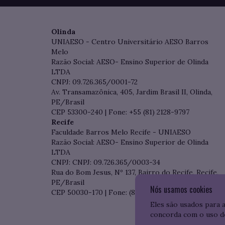
Olinda
UNIAESO - Centro Universitário AESO Barros
Melo
Razão Social: AESO- Ensino Superior de Olinda
LTDA
CNPJ: 09.726.365/0001-72
Av. Transamazônica, 405, Jardim Brasil II, Olinda,
PE/Brasil
CEP 53300-240 | Fone: +55 (81) 2128-9797
Recife
Faculdade Barros Melo Recife - UNIAESO
Razão Social: AESO- Ensino Superior de Olinda
LTDA
CNPJ: CNPJ: 09.726.365/0003-34
Rua do Bom Jesus, Nº 137, Bairro do Recife, Recife,
PE/Brasil
Nós usamos cookies
CEP 50030-170 | Fone: (81) 3204-7536
Eles são usados para 
concorda com o uso d