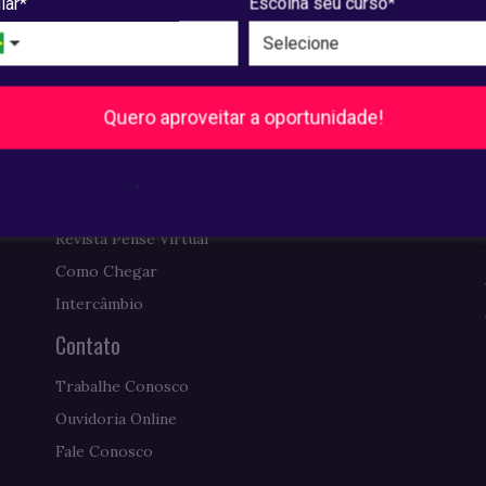
lar*
Escolha seu curso*
Institucional
A UNIAESO
Biblioteca
Quero aproveitar a oportunidade!
Comissão Própria de Avaliação
Requerimentos de Diplomas
.
Ex-alunos: AESO Conecta
Revista Pense Virtual
Como Chegar
Intercâmbio
Contato
Trabalhe Conosco
Ouvidoria Online
Fale Conosco