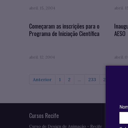
abril. 15, 2004
abril. 
Começaram as inscrições para o
Inaugu
Programa de Iniciação Científica
AESO
abril. 12, 2004
abril. 
Anterior
1
2
...
233
234
235
Nom
Cursos Recife
Curso de Design de Animação - Recife