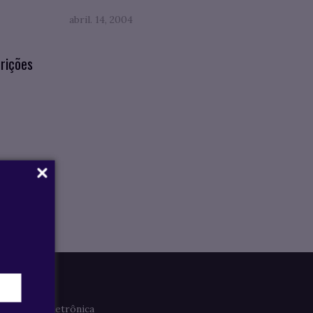
abril. 14, 2004
rições
Imprensa
Clipagem Eletrônica