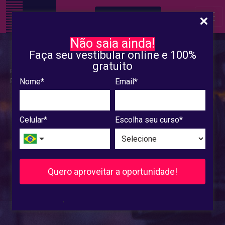
INSCREVA-SE
Não saia ainda!
Faça seu vestibular online e 100%
gratuito
Reconhecido Portaria nº 854, de 30/11/2018 -
Publicada no DOU em 04/12/2018
Nome*
Email*
Celular*
Escolha seu curso*
Quero aproveitar a oportunidade!
.