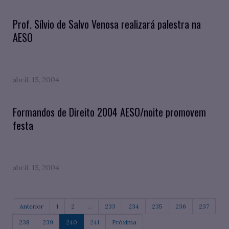
Prof. Sílvio de Salvo Venosa realizará palestra na
AESO
abril. 15, 2004
Formandos de Direito 2004 AESO/noite promovem
festa
abril. 15, 2004
Anterior
1
2
...
233
234
235
236
237
238
239
240
241
Próxima