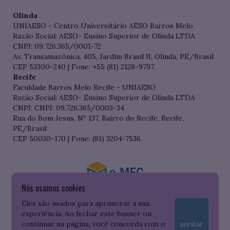
Olinda
UNIAESO - Centro Universitário AESO Barros Melo
Razão Social: AESO- Ensino Superior de Olinda LTDA
CNPJ: 09.726.365/0001-72
Av. Transamazônica, 405, Jardim Brasil II, Olinda, PE/Brasil
CEP 53300-240 | Fone: +55 (81) 2128-9797
Recife
Faculdade Barros Melo Recife - UNIAESO
Razão Social: AESO- Ensino Superior de Olinda LTDA
CNPJ: CNPJ: 09.726.365/0003-34
Rua do Bom Jesus, Nº 137, Bairro do Recife, Recife,
PE/Brasil
CEP 50030-170 | Fone: (81) 3204-7536
Nós usamos cookies
Consulte o cadastro da Instituição no Sistema do e-MEC
Eles são usados para aprimorar a sua
experiência. Ao fechar este banner ou
continuar na página, você concorda com o
aceitar