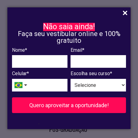
Não saia ainda!
Faça seu vestibular online e 100%
gratuito
Nome*
Email*
INSCRIÇÃO
OLINDA
Celular*
Escolha seu curso*
RECIFE
VESTIBULAR
Quero aproveitar a oportunidade!
CURSOS PRESENCIAIS
.
PÓS-GRADUAÇÃO