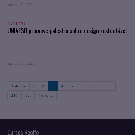
maio. 15, 2024
EVENTO
UNIAESO promove palestra sobre design sustentável
maio. 15, 2024
Anterior
1
2
3
4
5
6
7
8
...
240
241
Próxima
Cursos Recife