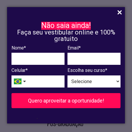
Não saia ainda!
Faça seu vestibular online e 100%
gratuito
Nome*
Email*
INSCRIÇÃO
OLINDA
Celular*
Escolha seu curso*
RECIFE
VESTIBULAR
Quero aproveitar a oportunidade!
CURSOS PRESENCIAIS
.
PÓS-GRADUAÇÃO