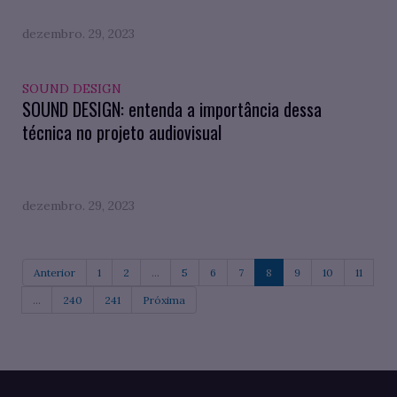
dezembro. 29, 2023
SOUND DESIGN
SOUND DESIGN: entenda a importância dessa
técnica no projeto audiovisual
dezembro. 29, 2023
Anterior
1
2
...
5
6
7
8
9
10
11
...
240
241
Próxima