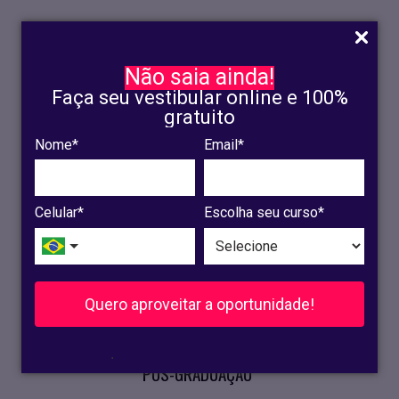
Não saia ainda!
Faça seu vestibular online e 100%
gratuito
Nome*
Email*
INSCRIÇÃO
OLINDA
Celular*
Escolha seu curso*
RECIFE
VESTIBULAR
Quero aproveitar a oportunidade!
CURSOS PRESENCIAIS
.
PÓS-GRADUAÇÃO