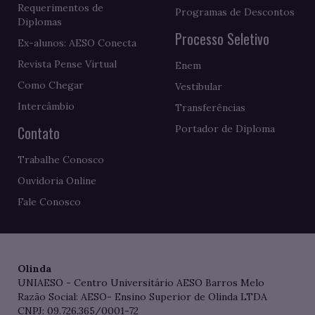
Requerimentos de
Programas de Descontos
Diplomas
Processo Seletivo
Ex-alunos: AESO Conecta
Revista Pense Virtual
Enem
Como Chegar
Vestibular
Intercâmbio
Transferências
Contato
Portador de Diploma
Trabalhe Conosco
Ouvidoria Online
Fale Conosco
Olinda
UNIAESO - Centro Universitário AESO Barros Melo
Razão Social: AESO- Ensino Superior de Olinda LTDA
CNPJ: 09.726.365/0001-72