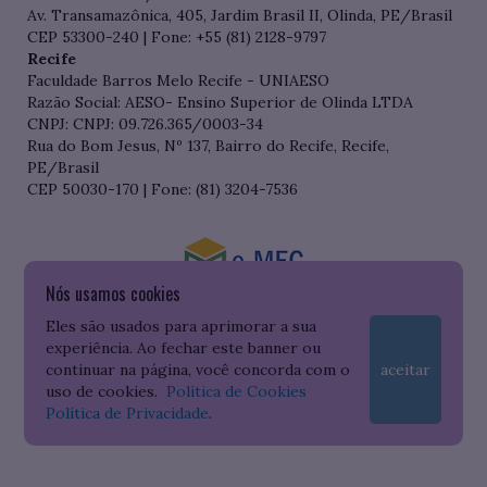
Av. Transamazônica, 405, Jardim Brasil II, Olinda, PE/Brasil
CEP 53300-240 | Fone: +55 (81) 2128-9797
Recife
Faculdade Barros Melo Recife - UNIAESO
Razão Social: AESO- Ensino Superior de Olinda LTDA
CNPJ: CNPJ: 09.726.365/0003-34
Rua do Bom Jesus, Nº 137, Bairro do Recife, Recife,
PE/Brasil
CEP 50030-170 | Fone: (81) 3204-7536
Nós usamos cookies
Consulte o cadastro da Instituição no Sistema do e-MEC
Eles são usados para aprimorar a sua
experiência. Ao fechar este banner ou
continuar na página, você concorda com o
aceitar
uso de cookies.
Política de Cookies
Política de Privacidade
.