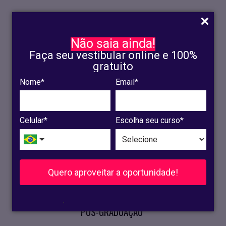
Não saia ainda!
Faça seu vestibular online e 100%
gratuito
Nome*
Email*
INSCRIÇÃO
OLINDA
Celular*
Escolha seu curso*
RECIFE
VESTIBULAR
Quero aproveitar a oportunidade!
CURSOS PRESENCIAIS
.
PÓS-GRADUAÇÃO