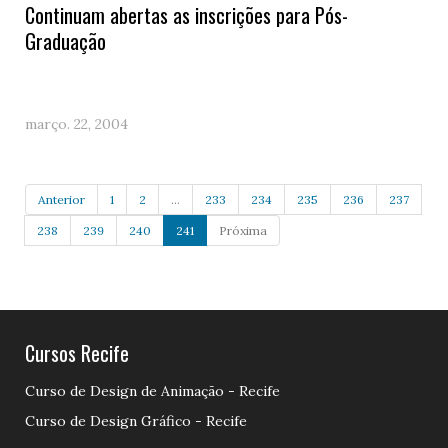
Continuam abertas as inscrições para Pós-
Graduação
março. 22, 2004
Anterior
1
2
...
233
234
235
236
237
238
239
240
241
Próxima
Cursos Recife
Curso de Design de Animação - Recife
Curso de Design Gráfico - Recife