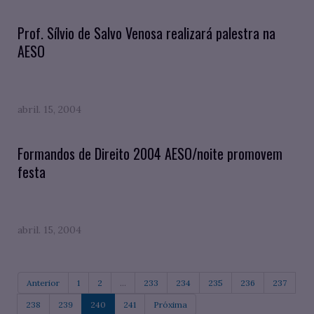
Prof. Sílvio de Salvo Venosa realizará palestra na
AESO
abril. 15, 2004
Formandos de Direito 2004 AESO/noite promovem
festa
abril. 15, 2004
Anterior
1
2
...
233
234
235
236
237
238
239
240
241
Próxima