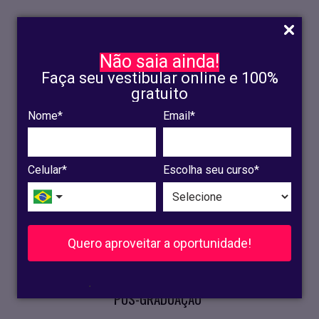
Não saia ainda!
Faça seu vestibular online e 100%
gratuito
Nome*
Email*
INSCRIÇÃO
OLINDA
Celular*
Escolha seu curso*
RECIFE
VESTIBULAR
Quero aproveitar a oportunidade!
CURSOS PRESENCIAIS
.
PÓS-GRADUAÇÃO