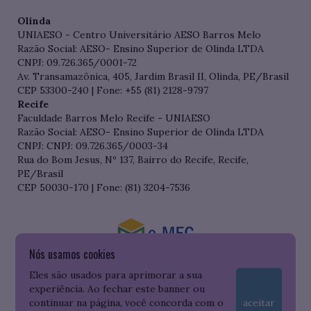
Olinda
UNIAESO - Centro Universitário AESO Barros Melo
Razão Social: AESO- Ensino Superior de Olinda LTDA
CNPJ: 09.726.365/0001-72
Av. Transamazônica, 405, Jardim Brasil II, Olinda, PE/Brasil
CEP 53300-240 | Fone: +55 (81) 2128-9797
Recife
Faculdade Barros Melo Recife - UNIAESO
Razão Social: AESO- Ensino Superior de Olinda LTDA
CNPJ: CNPJ: 09.726.365/0003-34
Rua do Bom Jesus, Nº 137, Bairro do Recife, Recife,
PE/Brasil
CEP 50030-170 | Fone: (81) 3204-7536
Nós usamos cookies
Consulte o cadastro da Instituição no Sistema do e-MEC
Eles são usados para aprimorar a sua
experiência. Ao fechar este banner ou
continuar na página, você concorda com o
aceitar