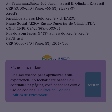
Av. Transamazônica, 405, Jardim Brasil II, Olinda, PE/Brasil
CEP 53300-240 | Fone: +55 (81) 2128-9797
Recife
Faculdade Barros Melo Recife - UNIAESO
Razão Social: AESO- Ensino Superior de Olinda LTDA
CNPJ: CNPJ: 09.726.365/0003-34
Rua do Bom Jesus, Nº 137, Bairro do Recife, Recife,
PE/Brasil
CEP 50030-170 | Fone: (81) 3204-7536
Nós usamos cookies
Consulte o cadastro da Instituição no Sistema do e-MEC
Eles são usados para aprimorar a sua
experiência. Ao fechar este banner ou
continuar na página, você concorda com o
aceitar
uso de cookies.
Política de Cookies
Política de Privacidade
.