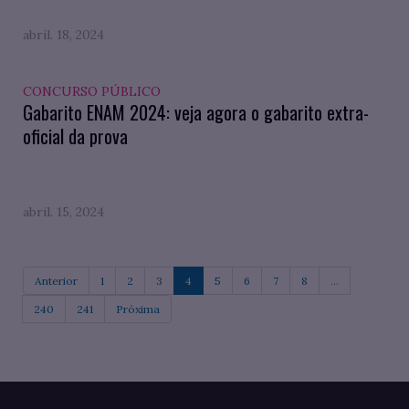
abril. 18, 2024
CONCURSO PÚBLICO
Gabarito ENAM 2024: veja agora o gabarito extra-
oficial da prova
abril. 15, 2024
Anterior
1
2
3
4
5
6
7
8
...
240
241
Próxima