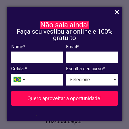
Não saia ainda!
Faça seu vestibular online e 100%
gratuito
Nome*
Email*
INSCRIÇÃO
OLINDA
Celular*
Escolha seu curso*
RECIFE
VESTIBULAR
Quero aproveitar a oportunidade!
CURSOS PRESENCIAIS
.
PÓS-GRADUAÇÃO