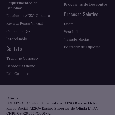
Requerimentos de
Programas de Descontos
Diplomas
Processo Seletivo
Ex-alunos: AESO Conecta
Revista Pense Virtual
Enem
Como Chegar
Vestibular
Intercâmbio
Transferências
Contato
Portador de Diploma
Trabalhe Conosco
Ouvidoria Online
Fale Conosco
Olinda
UNIAESO - Centro Universitário AESO Barros Melo
Razão Social: AESO- Ensino Superior de Olinda LTDA
CNPJ: 09.726.365/0001-72