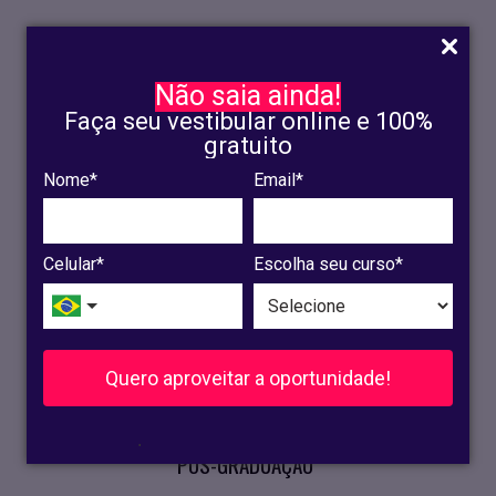
Não saia ainda!
Faça seu vestibular online e 100%
gratuito
Nome*
Email*
INSCRIÇÃO
OLINDA
Celular*
Escolha seu curso*
RECIFE
VESTIBULAR
Quero aproveitar a oportunidade!
CURSOS PRESENCIAIS
.
PÓS-GRADUAÇÃO