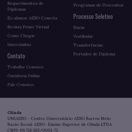
Requerimentos de
Programas de Descontos
Diplomas
Processo Seletivo
Ex-alunos: AESO Conecta
Revista Pense Virtual
Enem
Como Chegar
Vestibular
Intercâmbio
Transferências
Contato
Portador de Diploma
Trabalhe Conosco
Ouvidoria Online
Fale Conosco
Olinda
UNIAESO - Centro Universitário AESO Barros Melo
Razão Social: AESO- Ensino Superior de Olinda LTDA
CNPJ: 09.726.365/0001-72