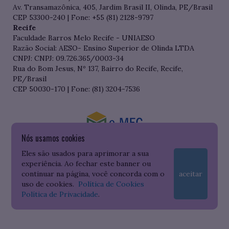
Av. Transamazônica, 405, Jardim Brasil II, Olinda, PE/Brasil
CEP 53300-240 | Fone: +55 (81) 2128-9797
Recife
Faculdade Barros Melo Recife - UNIAESO
Razão Social: AESO- Ensino Superior de Olinda LTDA
CNPJ: CNPJ: 09.726.365/0003-34
Rua do Bom Jesus, Nº 137, Bairro do Recife, Recife,
PE/Brasil
CEP 50030-170 | Fone: (81) 3204-7536
Nós usamos cookies
Consulte o cadastro da Instituição no Sistema do e-MEC
Eles são usados para aprimorar a sua
experiência. Ao fechar este banner ou
continuar na página, você concorda com o
aceitar
uso de cookies.
Política de Cookies
Política de Privacidade
.