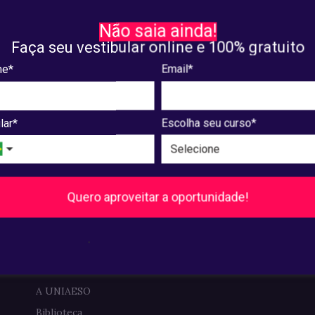
ente na AESO
realizará palestra na AES
Não saia ainda!
Faça seu vestibular online e 100% gratuito
16, 2004
abril. 15, 2004
e*
Email*
236
237
238
239
240
241
Próxima
lar*
Escolha seu curso*
Quero aproveitar a oportunidade!
Pós-Graduação
Ver cursos
.
Institucional
A UNIAESO
Biblioteca