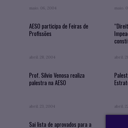
maio. 06, 2004
maio. 0
AESO participa de Feiras de
“Direi
Profissões
Impea
consti
abril. 28, 2004
abril. 
Prof. Silvio Venosa realiza
Pales
palestra na AESO
Estrat
abril. 23, 2004
abril. 
Sai lista de aprovados para a
Julio 