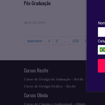
Pós-Graduação
novam
abril. 19, 2004
abril. 
Nom
Anterior
1
2
...
233
234
235
Celu
Cursos Recife
Curso de Design de Animação - Recife
Curso de Design Gráfico - Recife
Cursos Olinda
Curso de Cinema e Audiovisual - Olinda