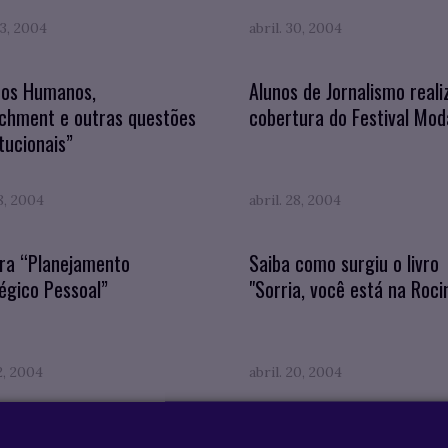
3, 2004
abril. 30, 2004
tos Humanos,
Alunos de Jornalismo real
chment e outras questões
cobertura do Festival Mod
tucionais”
28, 2004
abril. 28, 2004
tra “Planejamento
Saiba como surgiu o livro
égico Pessoal”
"Sorria, você está na Roci
22, 2004
abril. 20, 2004
Ludemir palestra
Prof. Sílvio de Salvo Veno