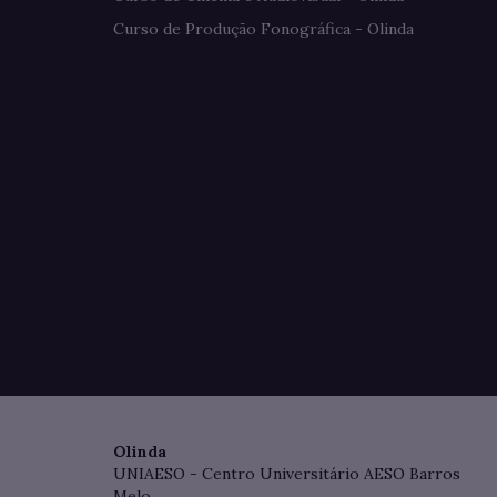
Curso de Produção Fonográfica - Olinda
Olinda
UNIAESO - Centro Universitário AESO Barros
Melo