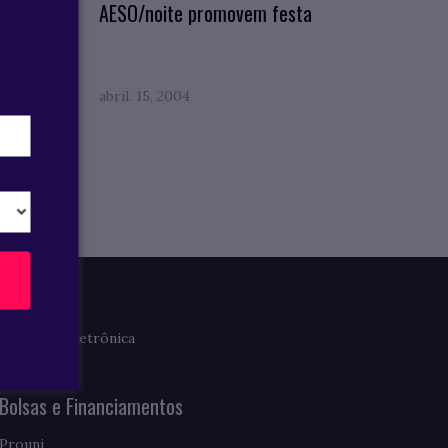
O
AESO/noite promovem festa
abril. 15, 2004
Imprensa
Clipagem Eletrônica
Notícias
Bolsas e Financiamentos
Prouni