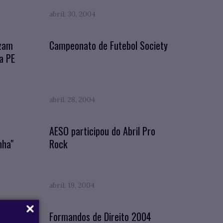
abril. 30, 2004
izam
Campeonato de Futebol Society
a PE
abril. 28, 2004
AESO participou do Abril Pro
nha"
Rock
abril. 19, 2004
sa
Formandos de Direito 2004