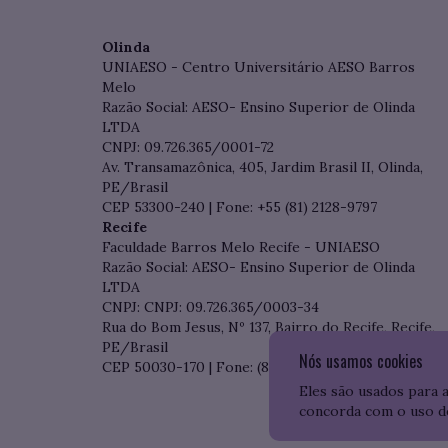
Olinda
UNIAESO - Centro Universitário AESO Barros
Melo
Razão Social: AESO- Ensino Superior de Olinda
LTDA
CNPJ: 09.726.365/0001-72
Av. Transamazônica, 405, Jardim Brasil II, Olinda,
PE/Brasil
CEP 53300-240 | Fone: +55 (81) 2128-9797
Recife
Faculdade Barros Melo Recife - UNIAESO
Razão Social: AESO- Ensino Superior de Olinda
LTDA
CNPJ: CNPJ: 09.726.365/0003-34
Rua do Bom Jesus, Nº 137, Bairro do Recife, Recife,
PE/Brasil
Nós usamos cookies
CEP 50030-170 | Fone: (81) 3204-7536
Eles são usados para 
concorda com o uso d