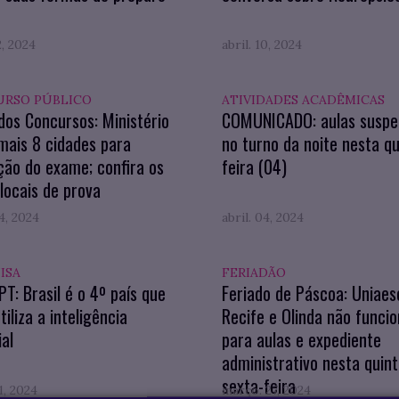
2, 2024
abril. 10, 2024
RSO PÚBLICO
ATIVIDADES ACADÊMICAS
os Concursos: Ministério
COMUNICADO: aulas suspe
 mais 8 cidades para
no turno da noite nesta qu
ção do exame; confira os
feira (04)
locais de prova
04, 2024
abril. 04, 2024
ISA
FERIADÃO
T: Brasil é o 4º país que
Feriado de Páscoa: Uniaes
tiliza a inteligência
Recife e Olinda não funci
ial
para aulas e expediente
administrativo nesta quint
sexta-feira
1, 2024
março. 27, 2024