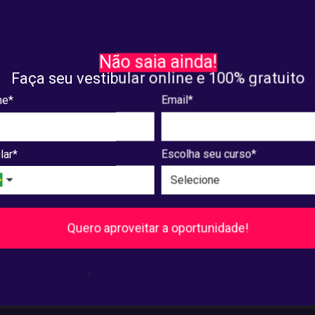
O
DICAS
ssor da UNIAESO recebe
VISUAL LAW: o que é? Des
Não saia ainda!
 de Tese Mirian de Sá
tudo sobre esse recurso
Faça seu vestibular online e 100% gratuito
a
utilizado em processos jur
e*
Email*
26, 2024
março. 25, 2024
lar*
Escolha seu curso*
8
...
240
241
Próxima
Quero aproveitar a oportunidade!
Pós-Graduação
.
Ver cursos