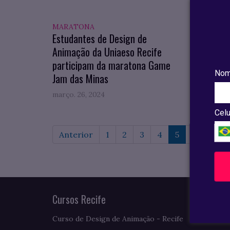
MARATONA
PRÊMI
Estudantes de Design de
Profe
Animação da Uniaeso Recife
prêmio
participam da maratona Game
Pereir
Nom
Jam das Minas
março. 26, 2024
março. 
Celu
Anterior
1
2
3
4
5
6
7
Cursos Recife
Curso de Design de Animação - Recife