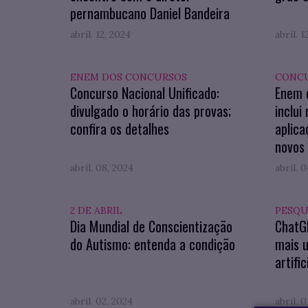
pernambucano Daniel Bandeira
abril. 12, 2024
abril. 1
ENEM DOS CONCURSOS
CONCU
Concurso Nacional Unificado:
Enem d
divulgado o horário das provas;
inclui
confira os detalhes
aplica
novos 
abril. 08, 2024
abril. 
2 DE ABRIL
PESQU
Dia Mundial de Conscientização
ChatGP
do Autismo: entenda a condição
mais u
artific
abril. 02, 2024
abril. 0