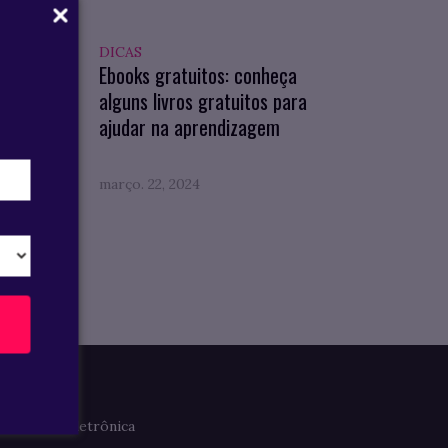
DICAS
cubra
Ebooks gratuitos: conheça
alguns livros gratuitos para
ídicos
ajudar na aprendizagem
março. 22, 2024
Imprensa
Clipagem Eletrônica