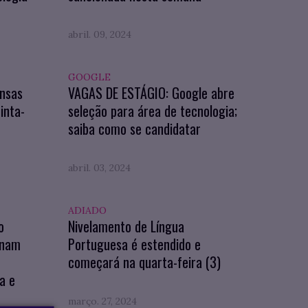
abril. 09, 2024
GOOGLE
nsas
VAGAS DE ESTÁGIO: Google abre
inta-
seleção para área de tecnologia;
saiba como se candidatar
abril. 03, 2024
ADIADO
o
Nivelamento de Língua
onam
Portuguesa é estendido e
começará na quarta-feira (3)
a e
março. 27, 2024