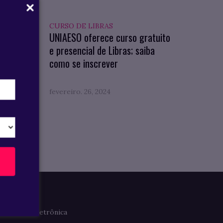
CURSO DE LIBRAS
os das
UNIAESO oferece curso gratuito
oom
e presencial de Libras; saiba
como se inscrever
fevereiro. 26, 2024
Imprensa
Clipagem Eletrônica