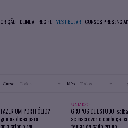
SCRIÇÃO
OLINDA
RECIFE
VESTIBULAR
CURSOS PRESENCIAI
Curso
Mês
UNIAESO
FAZER UM PORTFÓLIO?
GRUPOS DE ESTUDO: saib
lgumas dicas para
se inscrever e conheça os
r a criar o seu
temas de cada grupo