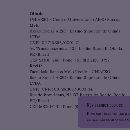
Olinda
UNIAESO - Centro Universitário AESO Barros
Melo
Razão Social: AESO- Ensino Superior de Olinda
LTDA
CNPJ: 09.726.365/0001-72
Av. Transamazônica, 405, Jardim Brasil II, Olinda,
PE/Brasil
CEP 53300-240 | Fone: +55 (81) 2128-9797
Recife
Faculdade Barros Melo Recife - UNIAESO
Razão Social: AESO- Ensino Superior de Olinda
LTDA
CNPJ: CNPJ: 09.726.365/0003-34
Rua do Bom Jesus, Nº 137, Bairro do Recife, Recife,
PE/Brasil
Nós usamos cookies
CEP 50030-170 | Fone: (81) 3204-7536
Eles são usados para 
concorda com o uso d