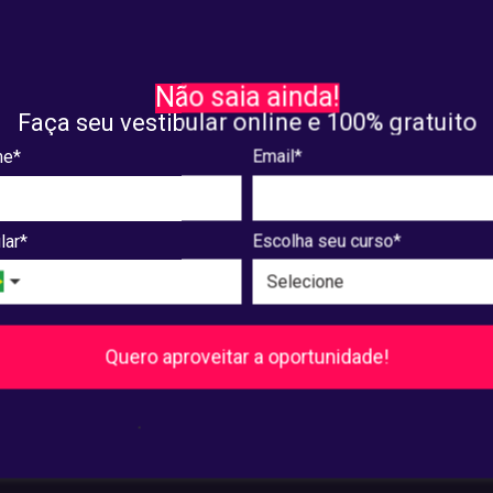
NTRO
GOOGLE CLASSROOM
SO abre chamada de
UNIAESO divulga os códig
Não saia ainda!
hos para o VII DEVIR; saiba
turmas do Google Classr
Faça seu vestibular online e 100% gratuito
se inscrever
para o semestre 2024.1
e*
Email*
 04, 2024
fevereiro. 28, 2024
lar*
Escolha seu curso*
8
...
240
241
Próxima
Quero aproveitar a oportunidade!
Pós-Graduação
.
Ver cursos