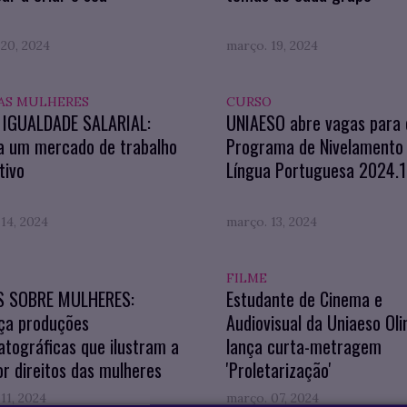
20, 2024
março. 19, 2024
AS MULHERES
CURSO
A IGUALDADE SALARIAL:
UNIAESO abre vagas para 
a um mercado de trabalho
Programa de Nivelamento
tivo
Língua Portuguesa 2024.1
14, 2024
março. 13, 2024
FILME
S SOBRE MULHERES:
Estudante de Cinema e
ça produções
Audiovisual da Uniaeso Oli
tográficas que ilustram a
lança curta-metragem
or direitos das mulheres
'Proletarização'
11, 2024
março. 07, 2024