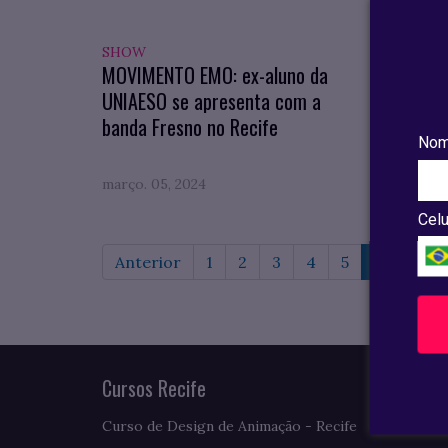
SHOW
ENCO
MOVIMENTO EMO: ex-aluno da
UNIAE
UNIAESO se apresenta com a
trabal
banda Fresno no Recife
como 
Nom
março. 05, 2024
março.
Celu
Anterior
1
2
3
4
5
6
7
Cursos Recife
Curso de Design de Animação - Recife