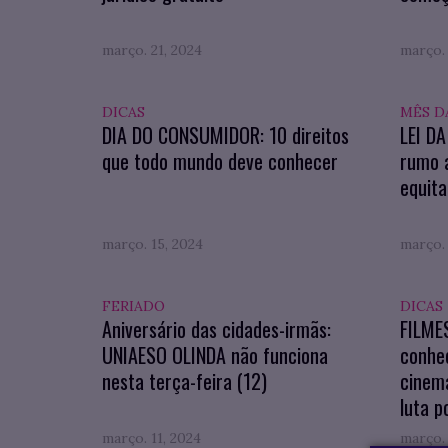
março. 21, 2024
março. 
DICAS
MÊS D
DIA DO CONSUMIDOR: 10 direitos
LEI D
que todo mundo deve conhecer
rumo 
equita
março. 15, 2024
março. 
FERIADO
DICAS
Aniversário das cidades-irmãs:
FILME
UNIAESO OLINDA não funciona
conhe
nesta terça-feira (12)
cinema
luta p
março. 11, 2024
março. 