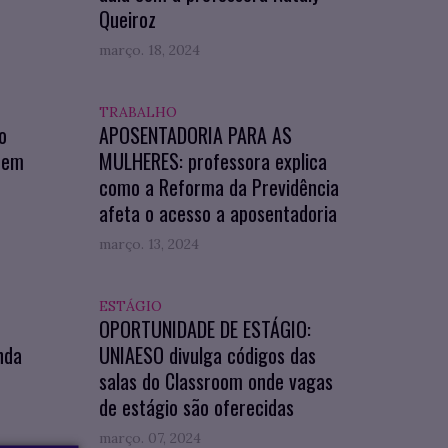
Queiroz
março. 18, 2024
TRABALHO
o
APOSENTADORIA PARA AS
 em
MULHERES: professora explica
como a Reforma da Previdência
afeta o acesso a aposentadoria
março. 13, 2024
ESTÁGIO
OPORTUNIDADE DE ESTÁGIO:
nda
UNIAESO divulga códigos das
salas do Classroom onde vagas
de estágio são oferecidas
março. 07, 2024