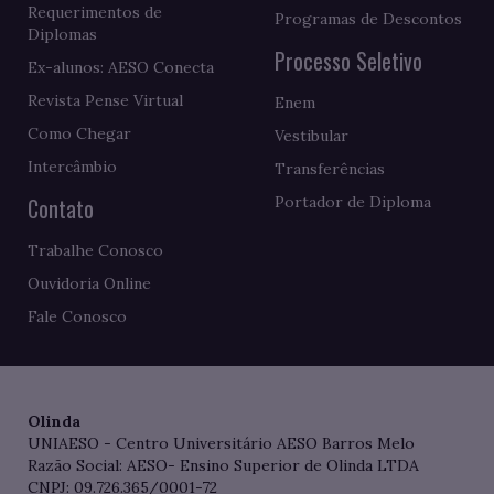
Requerimentos de
Programas de Descontos
Diplomas
Processo Seletivo
Ex-alunos: AESO Conecta
Revista Pense Virtual
Enem
Como Chegar
Vestibular
Intercâmbio
Transferências
Contato
Portador de Diploma
Trabalhe Conosco
Ouvidoria Online
Fale Conosco
Olinda
UNIAESO - Centro Universitário AESO Barros Melo
Razão Social: AESO- Ensino Superior de Olinda LTDA
CNPJ: 09.726.365/0001-72