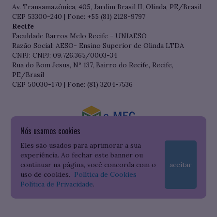
Av. Transamazônica, 405, Jardim Brasil II, Olinda, PE/Brasil
CEP 53300-240 | Fone: +55 (81) 2128-9797
Recife
Faculdade Barros Melo Recife - UNIAESO
Razão Social: AESO- Ensino Superior de Olinda LTDA
CNPJ: CNPJ: 09.726.365/0003-34
Rua do Bom Jesus, Nº 137, Bairro do Recife, Recife,
PE/Brasil
CEP 50030-170 | Fone: (81) 3204-7536
Nós usamos cookies
Consulte o cadastro da Instituição no Sistema do e-MEC
Eles são usados para aprimorar a sua
experiência. Ao fechar este banner ou
continuar na página, você concorda com o
aceitar
uso de cookies.
Política de Cookies
Política de Privacidade
.