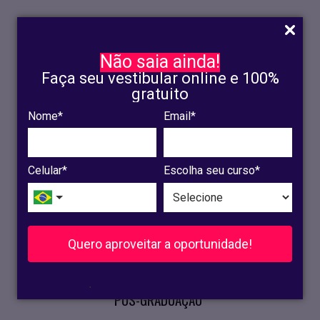
Não saia ainda!
Faça seu vestibular online e 100%
gratuito
Nome*
Email*
INSCRIÇÃO
OLINDA
Celular*
Escolha seu curso*
RECIFE
VESTIBULAR
Quero aproveitar a oportunidade!
CURSOS PRESENCIAIS
.
PÓS-GRADUAÇÃO