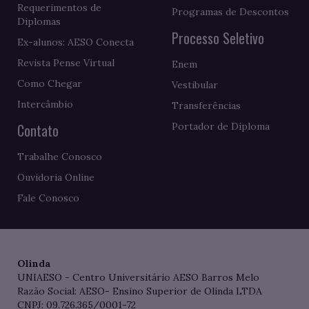
Requerimentos de
Programas de Descontos
Diplomas
Processo Seletivo
Ex-alunos: AESO Conecta
Revista Pense Virtual
Enem
Como Chegar
Vestibular
Intercâmbio
Transferências
Contato
Portador de Diploma
Trabalhe Conosco
Ouvidoria Online
Fale Conosco
Olinda
UNIAESO - Centro Universitário AESO Barros Melo
Razão Social: AESO- Ensino Superior de Olinda LTDA
CNPJ: 09.726.365/0001-72