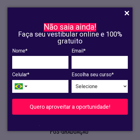
Não saia ainda!
Faça seu vestibular online e 100%
gratuito
Nome*
Email*
INSCRIÇÃO
OLINDA
Celular*
Escolha seu curso*
RECIFE
VESTIBULAR
Quero aproveitar a oportunidade!
CURSOS PRESENCIAIS
.
PÓS-GRADUAÇÃO