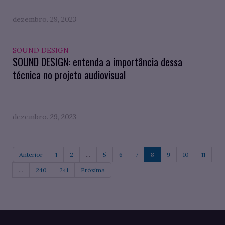
dezembro. 29, 2023
SOUND DESIGN
SOUND DESIGN: entenda a importância dessa
técnica no projeto audiovisual
dezembro. 29, 2023
Anterior
1
2
...
5
6
7
8
9
10
11
...
240
241
Próxima