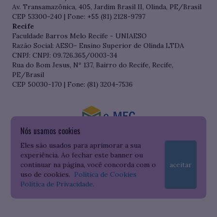
Av. Transamazônica, 405, Jardim Brasil II, Olinda, PE/Brasil
CEP 53300-240 | Fone: +55 (81) 2128-9797
Recife
Faculdade Barros Melo Recife - UNIAESO
Razão Social: AESO- Ensino Superior de Olinda LTDA
CNPJ: CNPJ: 09.726.365/0003-34
Rua do Bom Jesus, Nº 137, Bairro do Recife, Recife,
PE/Brasil
CEP 50030-170 | Fone: (81) 3204-7536
Nós usamos cookies
Consulte o cadastro da Instituição no Sistema do e-MEC
Eles são usados para aprimorar a sua
experiência. Ao fechar este banner ou
continuar na página, você concorda com o
aceitar
uso de cookies.
Política de Cookies
Política de Privacidade
.