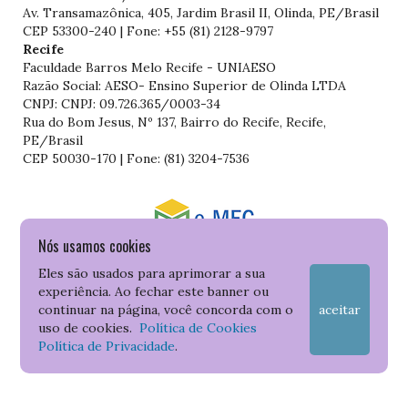
Av. Transamazônica, 405, Jardim Brasil II, Olinda, PE/Brasil
CEP 53300-240 | Fone: +55 (81) 2128-9797
Recife
Faculdade Barros Melo Recife - UNIAESO
Razão Social: AESO- Ensino Superior de Olinda LTDA
CNPJ: CNPJ: 09.726.365/0003-34
Rua do Bom Jesus, Nº 137, Bairro do Recife, Recife,
PE/Brasil
CEP 50030-170 | Fone: (81) 3204-7536
Nós usamos cookies
Consulte o cadastro da Instituição no Sistema do e-MEC
Eles são usados para aprimorar a sua
experiência. Ao fechar este banner ou
continuar na página, você concorda com o
aceitar
uso de cookies.
Política de Cookies
Política de Privacidade
.