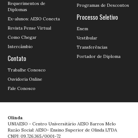
Requerimentos de
Programas de Descontos
Diplomas
Processo Seletivo
Ex-alunos: AESO Conecta
Revista Pense Virtual
Enem
Como Chegar
Vestibular
Intercâmbio
Transferências
Contato
Portador de Diploma
Trabalhe Conosco
Ouvidoria Online
Fale Conosco
Olinda
UNIAESO - Centro Universitário AESO Barros Melo
Razão Social: AESO- Ensino Superior de Olinda LTDA
CNPJ: 09.726.365/0001-72