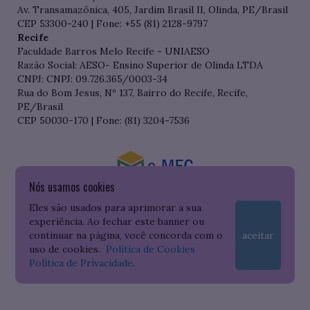
Av. Transamazônica, 405, Jardim Brasil II, Olinda, PE/Brasil
CEP 53300-240 | Fone: +55 (81) 2128-9797
Recife
Faculdade Barros Melo Recife - UNIAESO
Razão Social: AESO- Ensino Superior de Olinda LTDA
CNPJ: CNPJ: 09.726.365/0003-34
Rua do Bom Jesus, Nº 137, Bairro do Recife, Recife,
PE/Brasil
CEP 50030-170 | Fone: (81) 3204-7536
Nós usamos cookies
Consulte o cadastro da Instituição no Sistema do e-MEC
Eles são usados para aprimorar a sua
experiência. Ao fechar este banner ou
continuar na página, você concorda com o
aceitar
uso de cookies.
Política de Cookies
Política de Privacidade
.