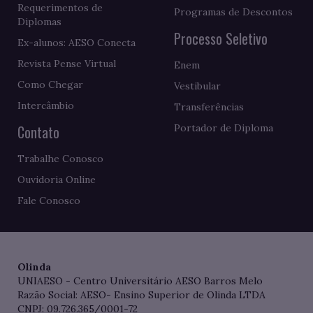
Requerimentos de
Programas de Descontos
Diplomas
Processo Seletivo
Ex-alunos: AESO Conecta
Revista Pense Virtual
Enem
Como Chegar
Vestibular
Intercâmbio
Transferências
Contato
Portador de Diploma
Trabalhe Conosco
Ouvidoria Online
Fale Conosco
Olinda
UNIAESO - Centro Universitário AESO Barros Melo
Razão Social: AESO- Ensino Superior de Olinda LTDA
CNPJ: 09.726.365/0001-72