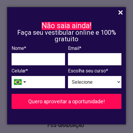
Não saia ainda!
Faça seu vestibular online e 100%
gratuito
Nome*
Email*
INSCRIÇÃO
OLINDA
Celular*
Escolha seu curso*
RECIFE
VESTIBULAR
Quero aproveitar a oportunidade!
CURSOS PRESENCIAIS
.
PÓS-GRADUAÇÃO