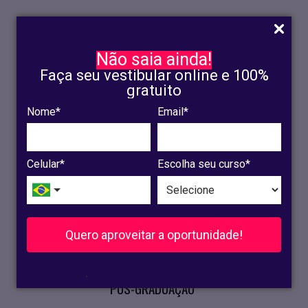
Não saia ainda!
Faça seu vestibular online e 100%
gratuito
Nome*
Email*
INSCRIÇÃO
OLINDA
Celular*
Escolha seu curso*
RECIFE
VESTIBULAR
Quero aproveitar a oportunidade!
CURSOS PRESENCIAIS
.
PÓS-GRADUAÇÃO