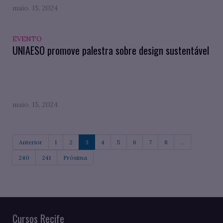
maio. 15, 2024
EVENTO
UNIAESO promove palestra sobre design sustentável
maio. 15, 2024
Anterior
1
2
3
4
5
6
7
8
...
240
241
Próxima
Cursos Recife