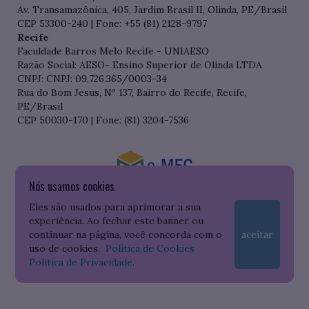
Av. Transamazônica, 405, Jardim Brasil II, Olinda, PE/Brasil
CEP 53300-240 | Fone: +55 (81) 2128-9797
Recife
Faculdade Barros Melo Recife - UNIAESO
Razão Social: AESO- Ensino Superior de Olinda LTDA
CNPJ: CNPJ: 09.726.365/0003-34
Rua do Bom Jesus, Nº 137, Bairro do Recife, Recife,
PE/Brasil
CEP 50030-170 | Fone: (81) 3204-7536
Nós usamos cookies
Consulte o cadastro da Instituição no Sistema do e-MEC
Eles são usados para aprimorar a sua
experiência. Ao fechar este banner ou
continuar na página, você concorda com o
aceitar
uso de cookies.
Política de Cookies
Política de Privacidade
.