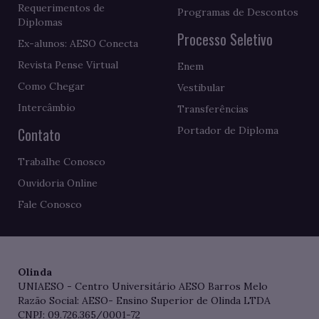
Requerimentos de
Programas de Descontos
Diplomas
Processo Seletivo
Ex-alunos: AESO Conecta
Revista Pense Virtual
Enem
Como Chegar
Vestibular
Intercâmbio
Transferências
Contato
Portador de Diploma
Trabalhe Conosco
Ouvidoria Online
Fale Conosco
Olinda
UNIAESO - Centro Universitário AESO Barros Melo
Razão Social: AESO- Ensino Superior de Olinda LTDA
CNPJ: 09.726.365/0001-72