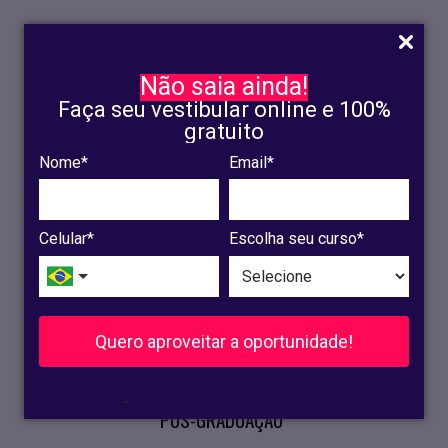
Não saia ainda!
Faça seu vestibular online e 100%
gratuito
Nome*
Email*
INSCRIÇÃO
OLINDA
Celular*
Escolha seu curso*
RECIFE
VESTIBULAR
Quero aproveitar a oportunidade!
CURSOS PRESENCIAIS
.
PÓS-GRADUAÇÃO