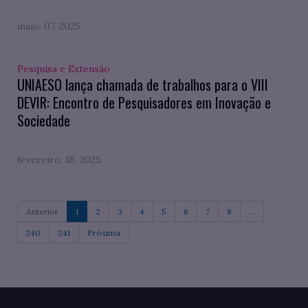
maio. 07, 2025
Pesquisa e Extensão
UNIAESO lança chamada de trabalhos para o VIII
DEVIR: Encontro de Pesquisadores em Inovação e
Sociedade
fevereiro. 18, 2025
Anterior
1
2
3
4
5
6
7
8
...
240
241
Próxima