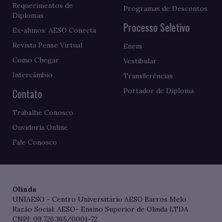
Requerimentos de
Programas de Descontos
Diplomas
Processo Seletivo
Ex-alunos: AESO Conecta
Revista Pense Virtual
Enem
Como Chegar
Vestibular
Intercâmbio
Transferências
Contato
Portador de Diploma
Trabalhe Conosco
Ouvidoria Online
Fale Conosco
Olinda
UNIAESO - Centro Universitário AESO Barros Melo
Razão Social: AESO- Ensino Superior de Olinda LTDA
CNPJ: 09.726.365/0001-72