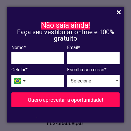
Não saia ainda!
Faça seu vestibular online e 100%
gratuito
Nome*
Email*
INSCRIÇÃO
OLINDA
Celular*
Escolha seu curso*
RECIFE
VESTIBULAR
Quero aproveitar a oportunidade!
CURSOS PRESENCIAIS
.
PÓS-GRADUAÇÃO