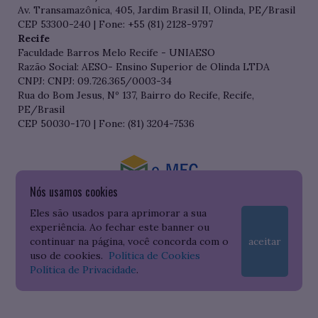
Av. Transamazônica, 405, Jardim Brasil II, Olinda, PE/Brasil
CEP 53300-240 | Fone: +55 (81) 2128-9797
Recife
Faculdade Barros Melo Recife - UNIAESO
Razão Social: AESO- Ensino Superior de Olinda LTDA
CNPJ: CNPJ: 09.726.365/0003-34
Rua do Bom Jesus, Nº 137, Bairro do Recife, Recife,
PE/Brasil
CEP 50030-170 | Fone: (81) 3204-7536
Nós usamos cookies
Consulte o cadastro da Instituição no Sistema do e-MEC
Eles são usados para aprimorar a sua
experiência. Ao fechar este banner ou
continuar na página, você concorda com o
aceitar
uso de cookies.
Política de Cookies
Política de Privacidade
.