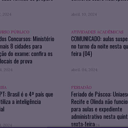
2, 2024
abril. 10, 2024
RSO PÚBLICO
ATIVIDADES ACADÊMICAS
os Concursos: Ministério
COMUNICADO: aulas suspe
 mais 8 cidades para
no turno da noite nesta qu
ção do exame; confira os
feira (04)
locais de prova
04, 2024
abril. 04, 2024
ISA
FERIADÃO
T: Brasil é o 4º país que
Feriado de Páscoa: Uniaes
tiliza a inteligência
Recife e Olinda não funci
ial
para aulas e expediente
administrativo nesta quint
sexta-feira
1, 2024
março. 27, 2024