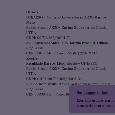
Olinda
UNIAESO - Centro Universitário AESO Barros
Melo
Razão Social: AESO- Ensino Superior de Olinda
LTDA
CNPJ: 09.726.365/0001-72
Av. Transamazônica, 405, Jardim Brasil II, Olinda,
PE/Brasil
CEP 53300-240 | Fone: +55 (81) 2128-9797
Recife
Faculdade Barros Melo Recife - UNIAESO
Razão Social: AESO- Ensino Superior de Olinda
LTDA
CNPJ: CNPJ: 09.726.365/0003-34
Rua do Bom Jesus, Nº 137, Bairro do Recife, Recife,
PE/Brasil
Nós usamos cookies
CEP 50030-170 | Fone: (81) 3204-7536
Eles são usados para 
concorda com o uso d