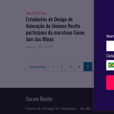
MARATONA
PRÊMI
Estudantes de Design de
Profe
Animação da Uniaeso Recife
prêmio
participam da maratona Game
Pereir
Nom
Jam das Minas
março. 26, 2024
março. 
Celu
Anterior
1
2
3
4
5
6
7
Cursos Recife
Curso de Design de Animação - Recife