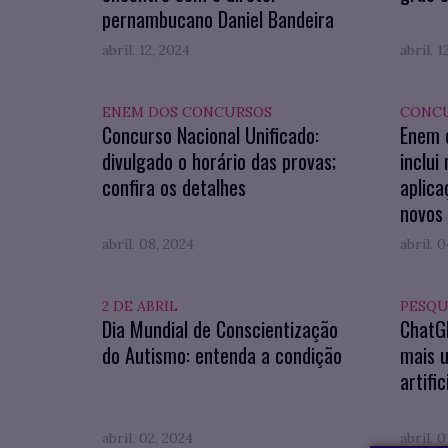
pernambucano Daniel Bandeira
abril. 12, 2024
abril. 1
ENEM DOS CONCURSOS
CONCU
Concurso Nacional Unificado:
Enem d
divulgado o horário das provas;
inclui
confira os detalhes
aplica
novos 
abril. 08, 2024
abril. 
2 DE ABRIL
PESQU
Dia Mundial de Conscientização
ChatGP
do Autismo: entenda a condição
mais u
artific
abril. 02, 2024
abril. 0