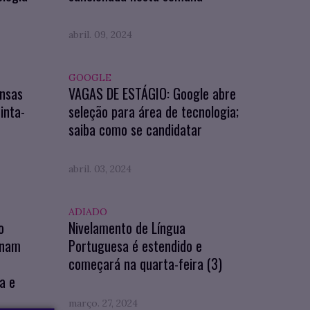
abril. 09, 2024
GOOGLE
nsas
VAGAS DE ESTÁGIO: Google abre
inta-
seleção para área de tecnologia;
saiba como se candidatar
abril. 03, 2024
ADIADO
o
Nivelamento de Língua
onam
Portuguesa é estendido e
começará na quarta-feira (3)
a e
março. 27, 2024