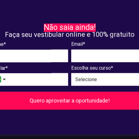
O
DICAS
ssor da UNIAESO recebe
VISUAL LAW: o que é? Des
Não saia ainda!
 de Tese Mirian de Sá
tudo sobre esse recurso
Faça seu vestibular online e 100% gratuito
a
utilizado em processos jur
e*
Email*
26, 2024
março. 25, 2024
lar*
Escolha seu curso*
8
...
240
241
Próxima
Quero aproveitar a oportunidade!
Pós-Graduação
.
Ver cursos