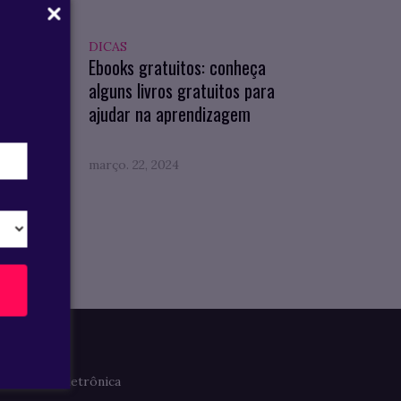
DICAS
cubra
Ebooks gratuitos: conheça
alguns livros gratuitos para
ídicos
ajudar na aprendizagem
março. 22, 2024
Imprensa
Clipagem Eletrônica