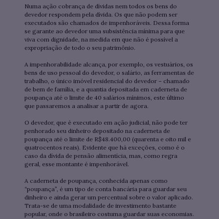
Numa ação cobrança de dívidas nem todos os bens do
devedor respondem pela dívida. Os que não podem ser
executados são chamados de impenhoráveis. Dessa forma
se garante ao devedor uma subsistência mínima para que
viva com dignidade, na medida em que não é possível a
expropriação de todo o seu patrimônio.
A impenhorabilidade alcança, por exemplo, os vestuários, os
bens de uso pessoal do devedor, o salário, as ferramentas de
trabalho, o único imóvel residencial do devedor – chamado
de bem de família, e a quantia depositada em caderneta de
poupança até o limite de 40 salários mínimos, este último
que passaremos a analisar a partir de agora.
O devedor, que é executado em ação judicial, não pode ter
penhorado seu dinheiro depositado na caderneta de
poupança até o limite de R$48.400,00 (quarenta e oito mil e
quatrocentos reais). Evidente que há exceções, como é o
caso da dívida de pensão alimentícia, mas, como regra
geral, esse montante é impenhorável.
A caderneta de poupança, conhecida apenas como
“poupança”, é um tipo de conta bancária para guardar seu
dinheiro e ainda gerar um percentual sobre o valor aplicado.
Trata-se de uma modalidade de investimento bastante
popular, onde o brasileiro costuma guardar suas economias.