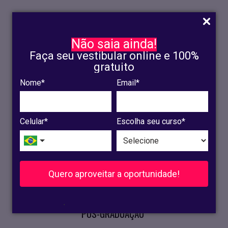
Não saia ainda!
Faça seu vestibular online e 100%
gratuito
Nome*
Email*
INSCRIÇÃO
OLINDA
Celular*
Escolha seu curso*
RECIFE
VESTIBULAR
Quero aproveitar a oportunidade!
CURSOS PRESENCIAIS
.
PÓS-GRADUAÇÃO