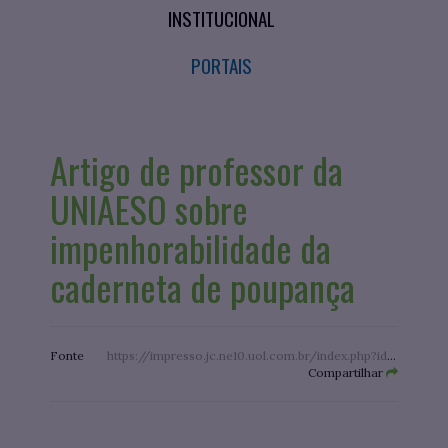
INSTITUCIONAL
PORTAIS
Artigo de professor da
UNIAESO sobre
impenhorabilidade da
caderneta de poupança
Fonte
https://impresso.jc.ne10.uol.com.br/index.php?id=/pdf.php&edcao=1224&file=https://imagens.ne10.uol.com.br/veiculos/impresso/jconline/2022/09/13/22071a/pdf/0913_01_CAP_05-DIG.pdf
Compartilhar