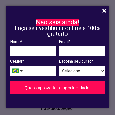
Não saia ainda!
Faça seu vestibular online e 100%
gratuito
Nome*
Email*
INSCRIÇÃO
OLINDA
Celular*
Escolha seu curso*
RECIFE
VESTIBULAR
Quero aproveitar a oportunidade!
CURSOS PRESENCIAIS
.
PÓS-GRADUAÇÃO