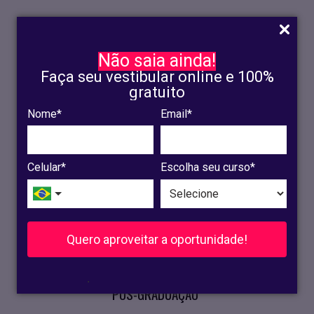
Não saia ainda!
Faça seu vestibular online e 100%
gratuito
Nome*
Email*
INSCRIÇÃO
OLINDA
Celular*
Escolha seu curso*
RECIFE
VESTIBULAR
Quero aproveitar a oportunidade!
CURSOS PRESENCIAIS
.
PÓS-GRADUAÇÃO