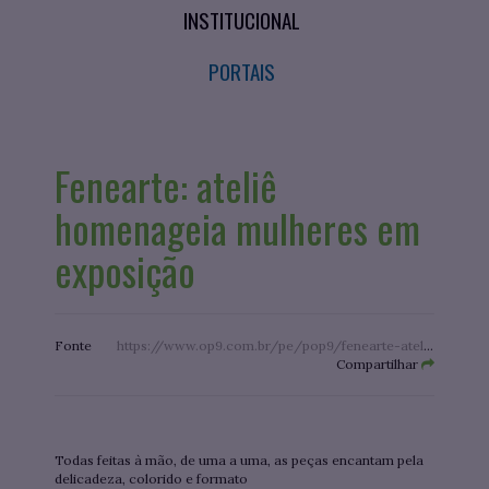
INSTITUCIONAL
PORTAIS
Fenearte: ateliê
homenageia mulheres em
exposição
Fonte
https://www.op9.com.br/pe/pop9/fenearte-atelie-homenageia-mulheres-em-exposicao/
Compartilhar
Todas feitas à mão, de uma a uma, as peças encantam pela
delicadeza, colorido e formato