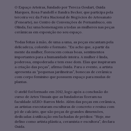
O Espaço Arteiras, fundado por Tereza Goulart, Guida
Marques, Rosa Pandolfi e Sandra Becker, que participa pela
terceira vez da Feira Nacional de Negócios do Artesanato
(Fenearte), no Centro de Convenções de Pernambuco, em
Olinda, faz uma homenagem a todas as mulheres nas peças
cerâmicas em exposição no seu espaço.
Todas feitas à mão, de uma a uma, as peças encantam pela
delicadeza, colorido e formato. “Eu acho que, a partir da
mente da mulher, florescem coisas boas, sentimentos
importantes para a humanidade inteira. A mulher é linda,
poderosa, empoderada e tem esse dom. Elas que inspiraram
a criação das peças”, afirma Guida. Para o evento, a artista
apresenta as “pequenas jardineiras”, bonecas de cerâmica
com corpo feminino que possuem espaço para mudas de
plantas.
O ateliê foi formado em 2012, logo após a conclusão do
curso de Artes Visuais que as fundadoras fizeram na
faculdade AESO-Barros Melo. Além das peças em cerâmica,
as artistas executaram esculturas de concreto e resina com
pó de calcário, que são peças de grandes dimensões,
dedicadas à utilização em fachadas de prédios: “Hoje, me
defino como artista plástica, ceramista e escultora”, declara
Guida.