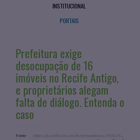
INSTITUCIONAL
PORTAIS
Prefeitura exige
desocupação de 16
imóveis no Recife Antigo,
e proprietários alegam
falta de diálogo. Entenda o
caso
Fonte
https://jc.ne10.uol.com.br/pernambuco/2022/06/15022258-prefeitura-exige-desocupacao-de-16-imoveis-no-recife-antigo-e-proprietarios-alegam-falta-de-dialogo-entenda-o-caso.html