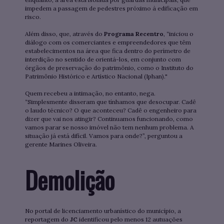
impedem a passagem de pedestres próximo à edificação em
risco.
Além disso, que, através do
Programa Recentro
, “iniciou o
diálogo com os comerciantes e empreendedores que têm
estabelecimentos na área que fica dentro do perímetro de
interdição no sentido de orientá-los, em conjunto com
órgãos de preservação do patrimônio, como o Instituto do
Patrimônio Histórico e Artístico Nacional (Iphan)."
Quem recebeu a intimação, no entanto, nega.
“Simplesmente disseram que tínhamos que desocupar. Cadê
o laudo técnico? O que aconteceu? Cadê o engenheiro para
dizer que vai nos atingir? Continuamos funcionando, como
vamos parar se nosso imóvel não tem nenhum problema. A
situação já está difícil. Vamos para onde?”, perguntou a
gerente Marines Oliveira.
Demolição
No portal de licenciamento urbanístico do município, a
reportagem do
JC
identificou pelo menos 12 autuações