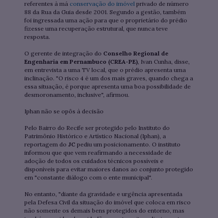
referentes à má
conservação do imóvel
privado de número
88 da Rua da Guia desde 2001. Segundo a gestão, também
foi ingressada uma ação para que o proprietário do prédio
fizesse uma recuperação estrutural, que nunca teve
resposta.
O gerente de integração do
Conselho Regional de
Engenharia em Pernambuco (CREA-PE)
, Ivan Cunha, disse,
em entrevista a uma TV local, que o prédio apresenta uma
inclinação. "O risco 4 é um dos mais graves, quando chega a
essa situação, é porque apresenta uma boa possibilidade de
desmoronamento, inclusive", afirmou.
Iphan não se opôs à decisão
Pelo Bairro do Recife ser protegido pelo Instituto do
Patrimônio Histórico e Artístico Nacional (Iphan), a
reportagem do
JC
pediu um posicionamento. O instituto
informou que que vem reafirmando a necessidade de
adoção de todos os cuidados técnicos possíveis e
disponíveis para evitar maiores danos ao conjunto protegido
em "constante diálogo com o ente municipal".
No entanto, "diante da gravidade e urgência apresentada
pela Defesa Civil da situação do imóvel que coloca em risco
não somente os demais bens protegidos do entorno, mas