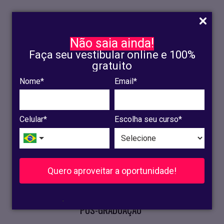
Não saia ainda!
Faça seu vestibular online e 100%
gratuito
Nome*
Email*
INSCRIÇÃO
OLINDA
Celular*
Escolha seu curso*
RECIFE
VESTIBULAR
Quero aproveitar a oportunidade!
CURSOS PRESENCIAIS
.
PÓS-GRADUAÇÃO