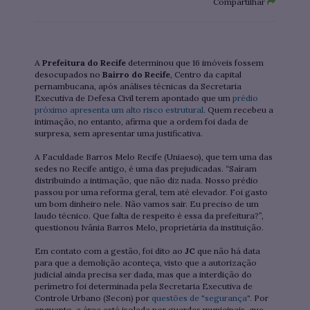
Compartilhar
A
Prefeitura do Recife
determinou que 16 imóveis fossem
desocupados no
Bairro do Recife
, Centro da capital
pernambucana, após análises técnicas da Secretaria
Executiva de Defesa Civil terem apontado que um
prédio
próximo apresenta um alto risco estrutural
. Quem recebeu a
intimação, no entanto, afirma que a ordem foi dada de
surpresa, sem apresentar uma justificativa.
A Faculdade Barros Melo Recife (Uniaeso), que tem uma das
sedes no Recife antigo, é uma das prejudicadas. “Saíram
distribuindo a intimação, que não diz nada. Nosso prédio
passou por uma reforma geral, tem até elevador. Foi gasto
um bom dinheiro nele. Não vamos sair. Eu preciso de um
laudo técnico. Que falta de respeito é essa da prefeitura?”,
questionou Ivânia Barros Melo, proprietária da instituição.
Em contato com a gestão, foi dito ao
JC
que não há data
para que a demolição aconteça, visto que a autorização
judicial ainda precisa ser dada, mas que a interdição do
perímetro foi determinada pela Secretaria Executiva de
Controle Urbano (Secon) por
questões de "segurança".
Por
enquanto, a área está isolada por guardas municipais, que