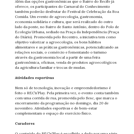
Além das opções gastronômicas que o Bairro do Recife já
oferece, os participantes do Carnaval do Conhecimento
também poderão desfrutar do Festival de Celebração da Boa
Comida. Um evento de agroecologia, gastronomia,
economia solidária e cultura, que será realizado do outro
lado da ponte, no Bairro de Santo Antônio, dentro do Polo de
Ecologia Urbana, sediado na Praça da Independência (Praça
do Diário). Promovida pelo Recentro, a iniciativa tem como
objetivo valorizar a agroecologia, os bons hábitos
alimentares e as práticas gastronômicas, potencializando as
relações sociais, o comércio e fomentando o turismo
através da gastronomia local a partir de uma feira
gastronômica, oficinas, venda de produtos agroecológicos
da agricultura familiar e trocas de mudas.
Atividades esportivas
Nem só de tecnologia, inovação e empreendedorismo é
feito o REC’n’Play. Pela primeira vez, o evento conta também
com uma corrida de rua, promovida pelo Sesc, que marca o
encerramento da programação no domingo, dia 20 de
novembro. Atividades esportivas e de bem-estar
complementam o espaço do exercício físico.
Curadores
O conteúdo do REC’n’Play é escolhido a dedo por uma série