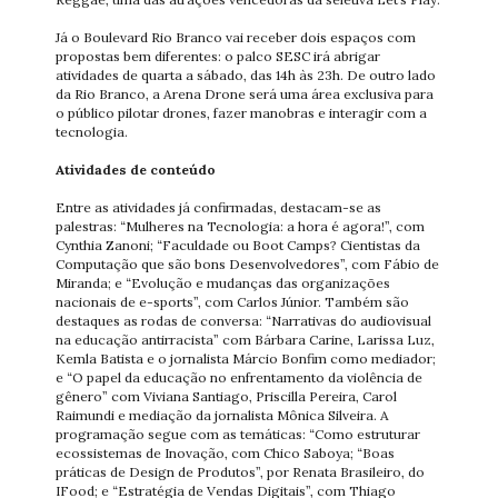
Já o Boulevard Rio Branco vai receber dois espaços com
propostas bem diferentes: o palco SESC irá abrigar
atividades de quarta a sábado, das 14h às 23h. De outro lado
da Rio Branco, a Arena Drone será uma área exclusiva para
o público pilotar drones, fazer manobras e interagir com a
tecnologia.
Atividades de conteúdo
Entre as atividades já confirmadas, destacam-se as
palestras: “Mulheres na Tecnologia: a hora é agora!”, com
Cynthia Zanoni; “Faculdade ou Boot Camps? Cientistas da
Computação que são bons Desenvolvedores”, com Fábio de
Miranda; e “Evolução e mudanças das organizações
nacionais de e-sports”, com Carlos Júnior. Também são
destaques as rodas de conversa: “Narrativas do audiovisual
na educação antirracista” com Bárbara Carine, Larissa Luz,
Kemla Batista e o jornalista Márcio Bonfim como mediador;
e “O papel da educação no enfrentamento da violência de
gênero” com Viviana Santiago, Priscilla Pereira, Carol
Raimundi e mediação da jornalista Mônica Silveira. A
programação segue com as temáticas: “Como estruturar
ecossistemas de Inovação, com Chico Saboya; “Boas
práticas de Design de Produtos”, por Renata Brasileiro, do
IFood; e “Estratégia de Vendas Digitais”, com Thiago