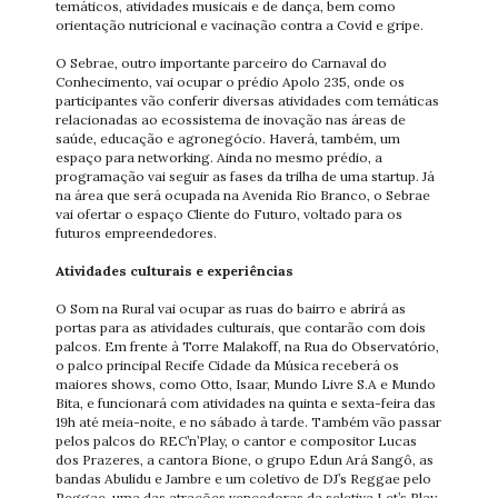
temáticos, atividades musicais e de dança, bem como
orientação nutricional e vacinação contra a Covid e gripe.
O Sebrae, outro importante parceiro do Carnaval do
Conhecimento, vai ocupar o prédio Apolo 235, onde os
participantes vão conferir diversas atividades com temáticas
relacionadas ao ecossistema de inovação nas áreas de
saúde, educação e agronegócio. Haverá, também, um
espaço para networking. Ainda no mesmo prédio, a
programação vai seguir as fases da trilha de uma startup. Já
na área que será ocupada na Avenida Rio Branco, o Sebrae
vai ofertar o espaço Cliente do Futuro, voltado para os
futuros empreendedores.
Atividades culturais e experiências
O Som na Rural vai ocupar as ruas do bairro e abrirá as
portas para as atividades culturais, que contarão com dois
palcos. Em frente à Torre Malakoff, na Rua do Observatório,
o palco principal Recife Cidade da Música receberá os
maiores shows, como Otto, Isaar, Mundo Livre S.A e Mundo
Bita, e funcionará com atividades na quinta e sexta-feira das
19h até meia-noite, e no sábado à tarde. Também vão passar
pelos palcos do REC’n’Play, o cantor e compositor Lucas
dos Prazeres, a cantora Bione, o grupo Edun Ará Sangô, as
bandas Abulidu e Jambre e um coletivo de DJ’s Reggae pelo
Reggae, uma das atrações vencedoras da seletiva Let’s Play.