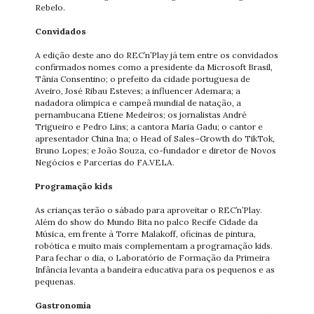
Rebelo.
Convidados
A edição deste ano do REC’n’Play já tem entre os convidados
confirmados nomes como a presidente da Microsoft Brasil,
Tânia Consentino; o prefeito da cidade portuguesa de
Aveiro, José Ribau Esteves; a influencer Ademara; a
nadadora olímpica e campeã mundial de natação, a
pernambucana Etiene Medeiros; os jornalistas André
Trigueiro e Pedro Lins; a cantora Maria Gadu; o cantor e
apresentador China Ina; o Head of Sales–Growth do TikTok,
Bruno Lopes; e João Souza, co-fundador e diretor de Novos
Negócios e Parcerias do FA.VELA.
Programação kids
As crianças terão o sábado para aproveitar o REC’n’Play.
Além do show do Mundo Bita no palco Recife Cidade da
Música, em frente à Torre Malakoff, oficinas de pintura,
robótica e muito mais complementam a programação kids.
Para fechar o dia, o Laboratório de Formação da Primeira
Infância levanta a bandeira educativa para os pequenos e as
pequenas.
Gastronomia