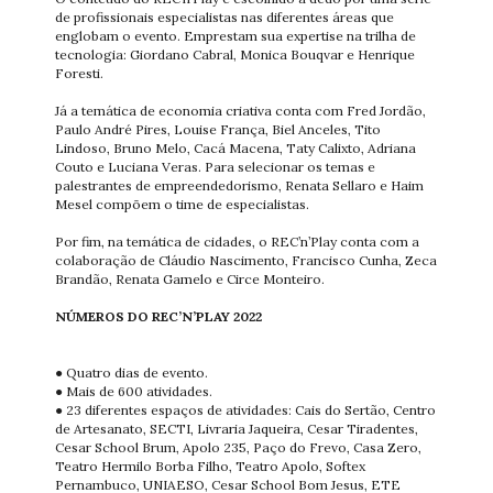
de profissionais especialistas nas diferentes áreas que
englobam o evento. Emprestam sua expertise na trilha de
tecnologia: Giordano Cabral, Monica Bouqvar e Henrique
Foresti.
Já a temática de economia criativa conta com Fred Jordão,
Paulo André Pires, Louise França, Biel Anceles, Tito
Lindoso, Bruno Melo, Cacá Macena, Taty Calixto, Adriana
Couto e Luciana Veras. Para selecionar os temas e
palestrantes de empreendedorismo, Renata Sellaro e Haim
Mesel compõem o time de especialistas.
Por fim, na temática de cidades, o REC’n’Play conta com a
colaboração de Cláudio Nascimento, Francisco Cunha, Zeca
Brandão, Renata Gamelo e Circe Monteiro.
NÚMEROS DO REC’N’PLAY 2022
● Quatro dias de evento.
● Mais de 600 atividades.
● 23 diferentes espaços de atividades: Cais do Sertão, Centro
de Artesanato, SECTI, Livraria Jaqueira, Cesar Tiradentes,
Cesar School Brum, Apolo 235, Paço do Frevo, Casa Zero,
Teatro Hermilo Borba Filho, Teatro Apolo, Softex
Pernambuco, UNIAESO, Cesar School Bom Jesus, ETE