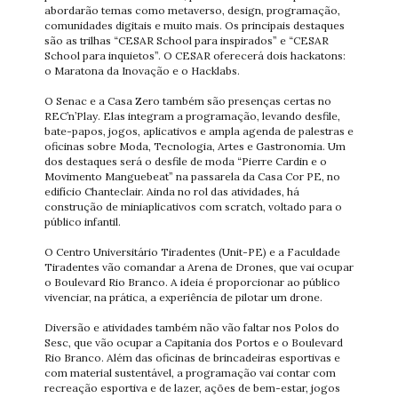
abordarão temas como metaverso, design, programação,
comunidades digitais e muito mais. Os principais destaques
são as trilhas “CESAR School para inspirados” e “CESAR
School para inquietos”. O CESAR oferecerá dois hackatons:
o Maratona da Inovação e o Hacklabs.
O Senac e a Casa Zero também são presenças certas no
REC’n’Play. Elas integram a programação, levando desfile,
bate-papos, jogos, aplicativos e ampla agenda de palestras e
oficinas sobre Moda, Tecnologia, Artes e Gastronomia. Um
dos destaques será o desfile de moda “Pierre Cardin e o
Movimento Manguebeat” na passarela da Casa Cor PE, no
edifício Chanteclair. Ainda no rol das atividades, há
construção de miniaplicativos com scratch, voltado para o
público infantil.
O Centro Universitário Tiradentes (Unit-PE) e a Faculdade
Tiradentes vão comandar a Arena de Drones, que vai ocupar
o Boulevard Rio Branco. A ideia é proporcionar ao público
vivenciar, na prática, a experiência de pilotar um drone.
Diversão e atividades também não vão faltar nos Polos do
Sesc, que vão ocupar a Capitania dos Portos e o Boulevard
Rio Branco. Além das oficinas de brincadeiras esportivas e
com material sustentável, a programação vai contar com
recreação esportiva e de lazer, ações de bem-estar, jogos