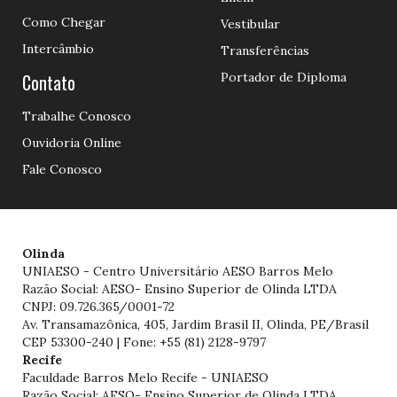
Como Chegar
Vestibular
Intercâmbio
Transferências
Contato
Portador de Diploma
Trabalhe Conosco
Ouvidoria Online
Fale Conosco
Olinda
UNIAESO - Centro Universitário AESO Barros Melo
Razão Social: AESO- Ensino Superior de Olinda LTDA
CNPJ: 09.726.365/0001-72
Av. Transamazônica, 405, Jardim Brasil II, Olinda, PE/Brasil
CEP 53300-240 | Fone: +55 (81) 2128-9797
Recife
Faculdade Barros Melo Recife - UNIAESO
Razão Social: AESO- Ensino Superior de Olinda LTDA