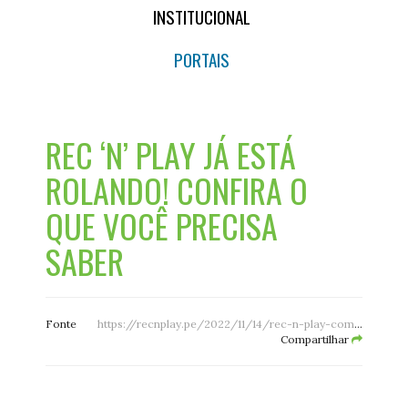
INSTITUCIONAL
PORTAIS
REC ‘N’ PLAY JÁ ESTÁ
ROLANDO! CONFIRA O
QUE VOCÊ PRECISA
SABER
Fonte
https://recnplay.pe/2022/11/14/rec-n-play-comeca-nesta-quarta-feira-confira-o-que-voce-precisa-saber/
Compartilhar