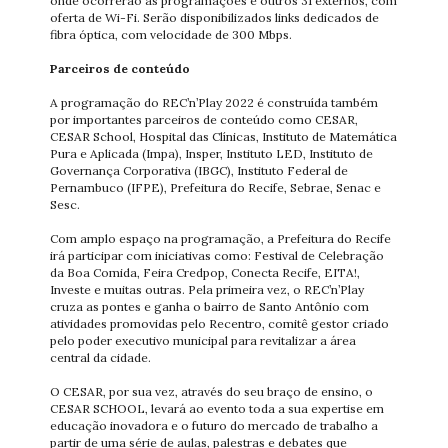
onde ocorrerão as programações e outros 31 externos, com
oferta de Wi-Fi. Serão disponibilizados links dedicados de
fibra óptica, com velocidade de 300 Mbps.
Parceiros de conteúdo
A programação do REC’n’Play 2022 é construída também
por importantes parceiros de conteúdo como CESAR,
CESAR School, Hospital das Clínicas, Instituto de Matemática
Pura e Aplicada (Impa), Insper, Instituto LED, Instituto de
Governança Corporativa (IBGC), Instituto Federal de
Pernambuco (IFPE), Prefeitura do Recife, Sebrae, Senac e
Sesc.
Com amplo espaço na programação, a Prefeitura do Recife
irá participar com iniciativas como: Festival de Celebração
da Boa Comida, Feira Credpop, Conecta Recife, EITA!,
Investe e muitas outras. Pela primeira vez, o REC’n’Play
cruza as pontes e ganha o bairro de Santo Antônio com
atividades promovidas pelo Recentro, comitê gestor criado
pelo poder executivo municipal para revitalizar a área
central da cidade.
O CESAR, por sua vez, através do seu braço de ensino, o
CESAR SCHOOL, levará ao evento toda a sua expertise em
educação inovadora e o futuro do mercado de trabalho a
partir de uma série de aulas, palestras e debates que