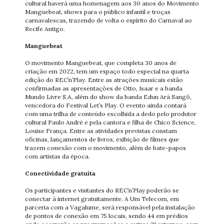
cultural haverá uma homenagem aos 30 anos do Movimento
Manguebeat, shows para o público infantil e troças
carnavalescas, trazendo de volta o espírito do Carnaval ao
Recife Antigo.
Manguebeat
O movimento Manguebeat, que completa 30 anos de
criação em 2022, tem um espaço todo especial na quarta
edição do REC’n’Play. Entre as atrações musicais estão
confirmadas as apresentações de Otto, Isaar e a banda
Mundo Livre S.A, além do show da banda Edun Ará Sangô,
vencedora do Festival Let’s Play. O evento ainda contará
com uma trilha de conteúdo escolhida a dedo pelo produtor
cultural Paulo André e pela cantora e filha de Chico Science,
Louise França. Entre as atividades previstas constam
oficinas, lançamentos de livros, exibição de filmes que
trazem conexão com o movimento, além de bate-papos
com artistas da época.
Conectividade gratuita
Os participantes e visitantes do REC’n’Play poderão se
conectar à internet gratuitamente. A Um Telecom, em
parceria com a Vagalume, será responsável pela instalação
de pontos de conexão em 75 locais, sendo 44 em prédios