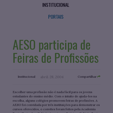
INSTITUCIONAL
PORTAIS
AESO participa de
Feiras de Profissões
Institucional
abril. 28, 2004
Compartilhar
Escolher uma profissão não é nada fácil para os jovens
estudantes do ensino médio. Com o intuito de ajuda-los na
escolha, alguns colégios promovem feiras de profissões. A
AESO foi convidada por três instituições para demonstrar os
cursos oferecidos, o convites foram feitos pela Academia