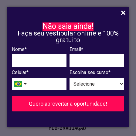
Não saia ainda!
Faça seu vestibular online e 100%
gratuito
Nome*
Email*
INSCRIÇÃO
OLINDA
Celular*
Escolha seu curso*
RECIFE
VESTIBULAR
Quero aproveitar a oportunidade!
CURSOS PRESENCIAIS
.
PÓS-GRADUAÇÃO