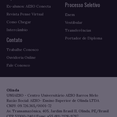
Processo Seletivo
Ex-alunos: AESO Conecta
Revista Pense Virtual
Enem
Como Chegar
Vestibular
Intercâmbio
Transferências
Contato
Portador de Diploma
Trabalhe Conosco
Ouvidoria Online
Fale Conosco
Olinda
UNIAESO - Centro Universitário AESO Barros Melo
Razão Social: AESO- Ensino Superior de Olinda LTDA
CNPJ: 09.726.365/0001-72
Av. Transamazônica, 405, Jardim Brasil II, Olinda, PE/Brasil
CEP 53300-240 | Fone: +55 (81) 2128-9797