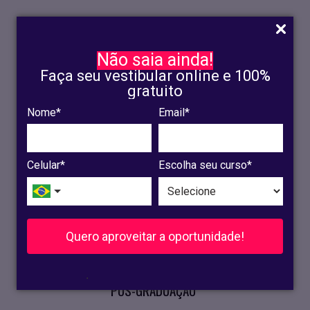
Não saia ainda!
Faça seu vestibular online e 100%
gratuito
Nome*
Email*
INSCRIÇÃO
OLINDA
Celular*
Escolha seu curso*
RECIFE
VESTIBULAR
Quero aproveitar a oportunidade!
CURSOS PRESENCIAIS
.
PÓS-GRADUAÇÃO