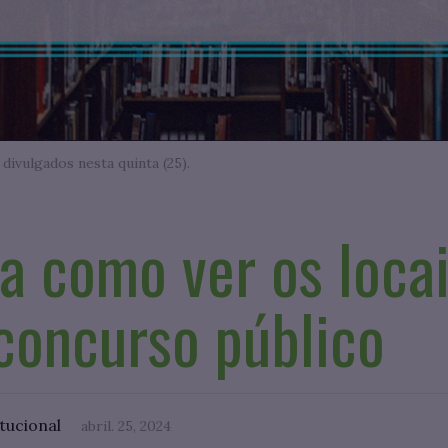
ivulgados nesta quinta (25).
a como ver os loca
concurso público
itucional
abril. 25, 2024