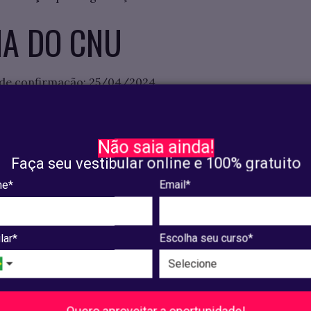
A DO CNU
 de confirmação: 25/04/2024
05/05/2024
Não saia ainda!
os das provas objetivas e preliminares das provas discurs
Faça seu vestibular online e 100% gratuito
e*
Email*
sultados: 30/07/2024
ara posse e cursos de formação: 05/08/2024
lar*
Escolha seu curso*
ÁTICOS