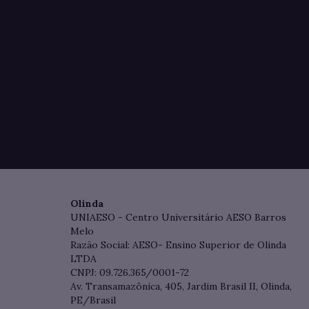
Olinda
UNIAESO - Centro Universitário AESO Barros
Melo
Razão Social: AESO- Ensino Superior de Olinda
LTDA
CNPJ: 09.726.365/0001-72
Av. Transamazônica, 405, Jardim Brasil II, Olinda,
PE/Brasil