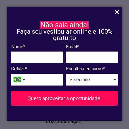
Não saia ainda!
Faça seu vestibular online e 100%
gratuito
Nome*
Email*
INSCRIÇÃO
OLINDA
Celular*
Escolha seu curso*
RECIFE
VESTIBULAR
Quero aproveitar a oportunidade!
CURSOS PRESENCIAIS
.
PÓS-GRADUAÇÃO