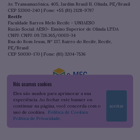
Av. Transamazônica, 405, Jardim Brasil II, Olinda, PE/Brasil
CEP 53300-240 | Fone: +55 (81) 2128-9797
Recife
Faculdade Barros Melo Recife - UNIAESO
Razão Social: AESO- Ensino Superior de Olinda LTDA
CNPJ: CNPJ: 09.726.365/0003-34
Rua do Bom Jesus, Nº 137, Bairro do Recife, Recife,
PE/Brasil
CEP 50030-170 | Fone: (81) 3204-7536
Nós usamos cookies
Consulte o cadastro da Instituição no Sistema do e-MEC
Eles são usados para aprimorar a sua
experiência. Ao fechar este banner ou
continuar na página, você concorda com o
aceitar
uso de cookies.
Política de Cookies
Política de Privacidade
.