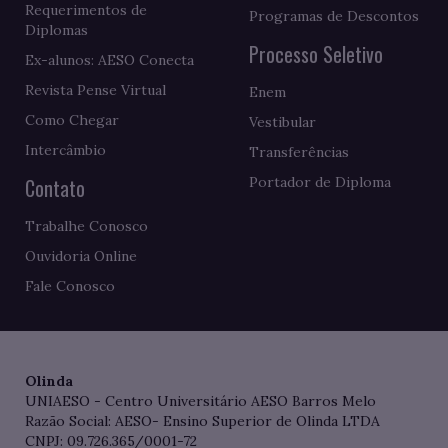
Requerimentos de
Programas de Descontos
Diplomas
Processo Seletivo
Ex-alunos: AESO Conecta
Revista Pense Virtual
Enem
Como Chegar
Vestibular
Intercâmbio
Transferências
Contato
Portador de Diploma
Trabalhe Conosco
Ouvidoria Online
Fale Conosco
Olinda
UNIAESO - Centro Universitário AESO Barros Melo
Razão Social: AESO- Ensino Superior de Olinda LTDA
CNPJ: 09.726.365/0001-72