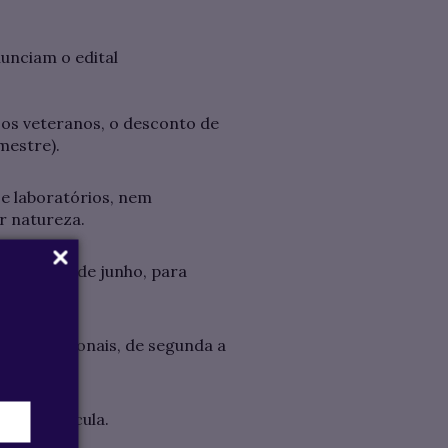
nunciam o edital
 os veteranos, o desconto de
mestre).
 e laboratórios, nem
r natureza.
r do dia 26 de junho, para
os excepcionais, de segunda a
l da matrícula.