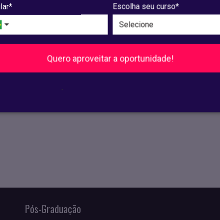
lar*
Escolha seu curso*
e julho de 2025, será adicionada uma multa de 2% (dois por
us
Recife
Quero aproveitar a oportunidade!
us
Olinda
.
Pós-Graduação