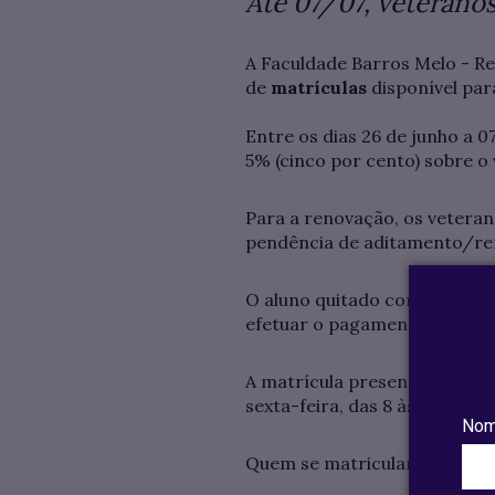
Até 07/07, veterano
A Faculdade Barros Melo - Re
de
matrículas
disponível par
Entre os dias 26 de junho a 
5% (cinco por cento) sobre o
Para a renovação, os veteran
pendência de aditamento/re
O aluno quitado com a Instit
efetuar o pagamento em qualq
A matrícula presencial será 
sexta-feira, das 8 às 12 e das 
Nom
Quem se matricular no período