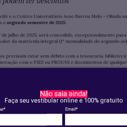
s podem ter descontos
cife e o Centro Universitário Aeso Barros Melo - Olinda a
a o
segundo semestre de 2025
.
07 de julho de 2025, será concedido, excepcionalmente para
 valor da matrícula integral (1° mensalidade do segundo se
os precisam estar sem débito com a tesouraria, biblioteca
novação com o FIES ou PROUNI e documentos de qualque
uição poderá acessar o boleto no
Portal do Aluno
, a parti
uer agência bancária ou casa lotérica.
Não saia ainda!
permitida para alunos iniciantes, desperiodizados e em cas
Faça seu vestibular online e 100% gratuito
13 às 17 horas, na secretaria da instituição.
e*
Email*
 de 08 a 15 de julho de 2025 deverá pagar o valor integra