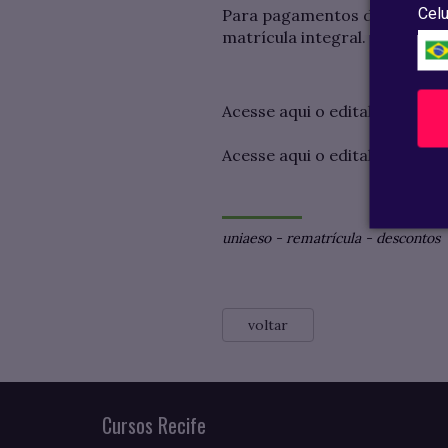
Celu
Para pagamentos de 16 a 23 d
matrícula integral.
Acesse aqui o edital do camp
Acesse aqui o edital do camp
uniaeso
-
rematrícula
-
descontos
voltar
Cursos Recife